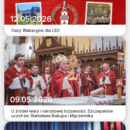
12.05.2026
Oazy Wakacyjne dla LSO
09.05.2026
U źródeł wiary i narodowej tożsamości. Szczepanów
uczcił św. Stanisława Biskupa i Męczennika