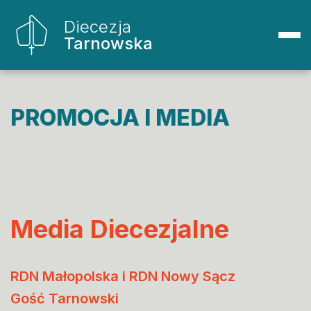
Diecezja
Tarnowska
PROMOCJA I MEDIA
Media Diecezjalne
RDN Małopolska i RDN Nowy Sącz
Gość Tarnowski