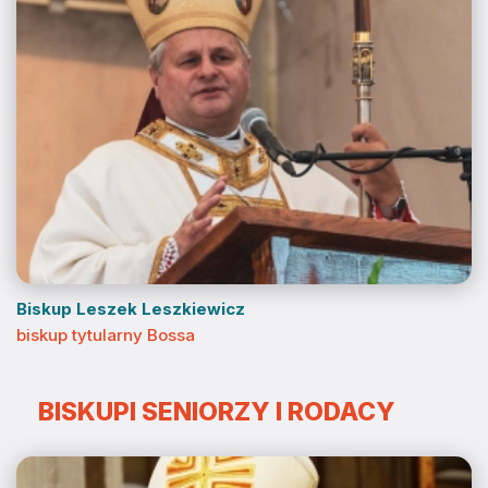
Biskup Leszek Leszkiewicz
biskup tytularny Bossa
BISKUPI SENIORZY I RODACY