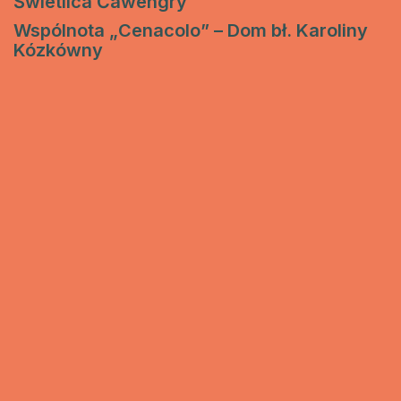
Świetlica Ćawengry
Wspólnota „Cenacolo” – Dom bł. Karoliny
Kózkówny