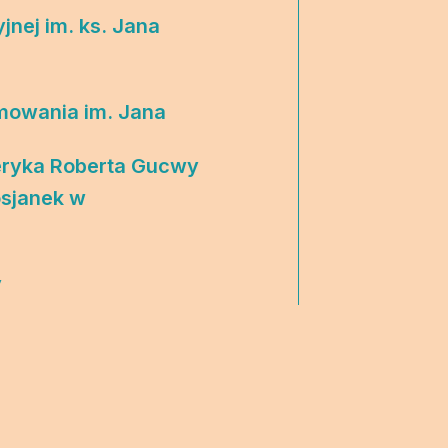
two Niesłyszących
Szukam pomo
jnej im. ks. Jana
stwa Zawodowe
twa Specjalne
mowania im. Jana
ekcyjne
eryka Roberta Gucwy
czynkowe
osjanek w
y