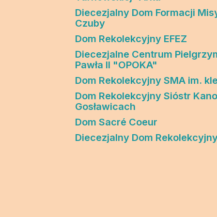
Edukacja
Duszpasters
Diecezjalny Dom Formacji Misy
Czuby
Archiwum Diecezjalne
Duszpaster
Dom Rekolekcyjny EFEZ
Instytucje
Duszpasters
Diecezjalne Centrum Pielgrzy
Pawła II "OPOKA"
Ruchy i stowarzyszenia
Domy rekol
Dom Rekolekcyjny SMA im. kl
Ochrona Dzieci i Młodzieży
Domy wypo
Dom Rekolekcyjny Sióstr Kan
Gosławicach
Dotacje i inwestycje
Dom Sacré Coeur
Diecezjalny Dom Rekolekcyjn