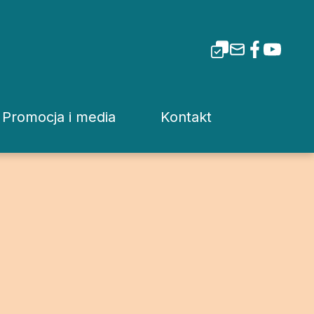
Promocja i media
Kontakt
i Tarnowskiej
Dla mediów
Rzecznik prasowy
Patronaty
Kuria
Pliki do pobrania
Wydziały Kurii Diecez
Media Diecezjalne
Sąd Diecezjalny
wa
Media w Polsce
Instytucje Diecezjaln