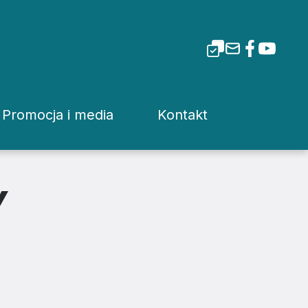
Promocja i media
Kontakt
i Tarnowskiej
Dla mediów
Rzecznik prasowy
Patronaty
Kuria
Y
Pliki do pobrania
Wydziały Kurii Diecez
Media Diecezjalne
Sąd Diecezjalny
wa
Media w Polsce
Instytucje Diecezjaln