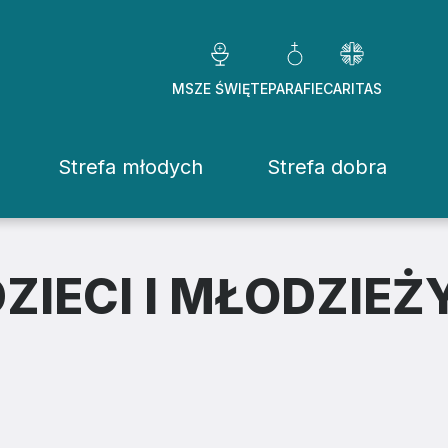
MSZE ŚWIĘTE
PARAFIE
CARITAS
Strefa młodych
Strefa dobra
Caritas Diezezj
Chcę pomóc
IECI I MŁODZIEŻ
Fundacje
ekrowane
Placówki
stwo Osób Konsekrowanych
Pomoc ducho