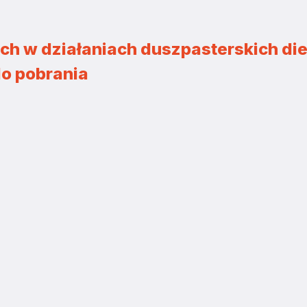
ch w działaniach duszpasterskich diec
do pobrania
ZJATARNOW.PL NA SWOIM SMARTFONIE 
ZAINSTALUJ
kiego w Polsce