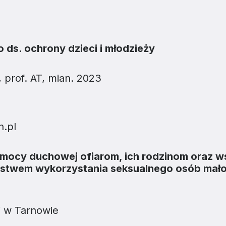
two Niesłyszących
Szukam pomo
stwa Zawodowe
 ds. ochrony dzieci i młodzieży
twa Specjalne
kcyjne
 prof. AT, mian. 2023
czynkowe
.pl
mocy duchowej ofiarom, ich rodzinom oraz 
pstwem wykorzystania seksualnego osób mało
j w Tarnowie