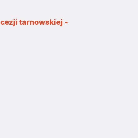
ezji tarnowskiej -
I BĄDŹ NA BIEŻĄCO