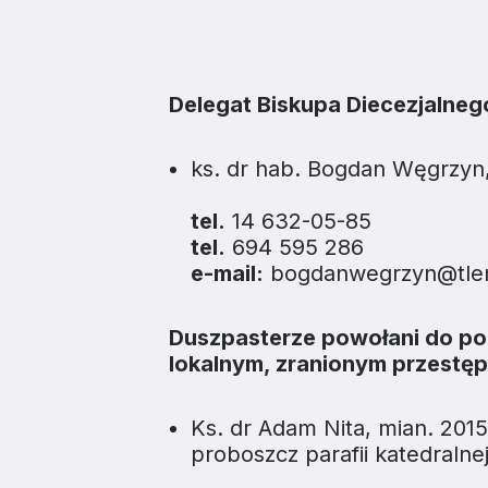
Edukacja
Duszpasters
Archiwum Diecezjalne
Duszpaster
Delegat Biskupa Diecezjalnego
Instytucje
Duszpasters
Ruchy i stowarzyszenia
Domy rekole
ks. dr hab. Bogdan Węgrzyn,
Ochrona Dzieci i Młodzieży
Domy wypo
tel.
14 632-05-85
tel.
694 595 286
Dotacje i inwestycje
e-mail:
bogdanwegrzyn@tlen
Duszpasterze powołani do po
lokalnym, zranionym przestę
Ks. dr Adam Nita, mian. 2015
proboszcz parafii katedralne