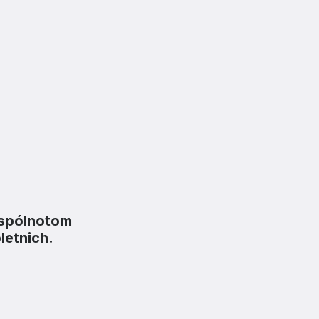
cy
wspólnotom
letnich.