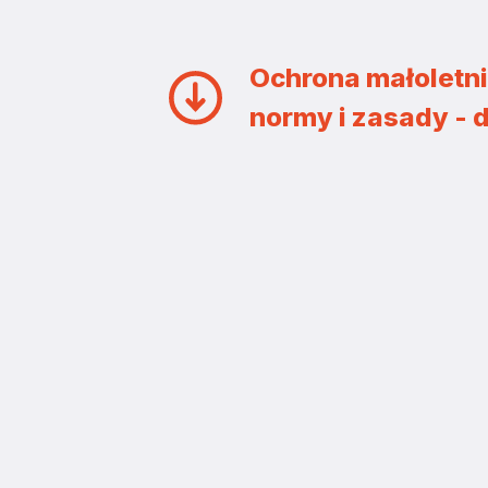
Ochrona małoletni
normy i zasady - 
ZAINSTALUJ DIECE
Diecezja Tarnowska Kościoła Rzymskokatolic