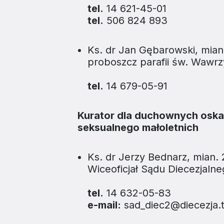
tel.
14 621-45-01
tel.
506 824 893
Ks. dr Jan Gębarowski, mia
proboszcz parafii św. Wawr
tel.
14 679-05-91
Kurator dla duchownych osk
seksualnego małoletnich
Ks. dr Jerzy Bednarz, mian.
Wiceoficjał Sądu Diecezjaln
tel.
14 632-05-83
e-mail:
sad_diec2@diecezja.