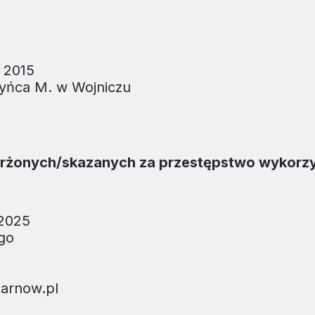
n 2015
zyńca M. w Wojniczu
arżonych/skazanych za przestępstwo wykorz
 2025
ego
tarnow.pl