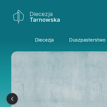
Diecezja
Tarnowska
Diecezja
Duszpasterstwo
Historia Diecezji
Rodziny
Biskupi
Katecheci
Kuria
Kapłani
Wydziały
Życie Kons
Sąd
Duszpaster