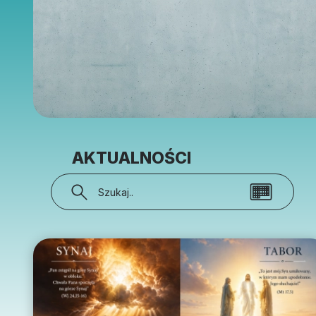
Edukacja
Duszpasters
Archiwum Diecezjalne
Duszpaster
Instytucje
Duszpasters
Ruchy i stowarzyszenia
Domy rekole
Ochrona Dzieci i Młodzieży
Domy wypo
AKTUALNOŚCI
Dotacje i inwestycje