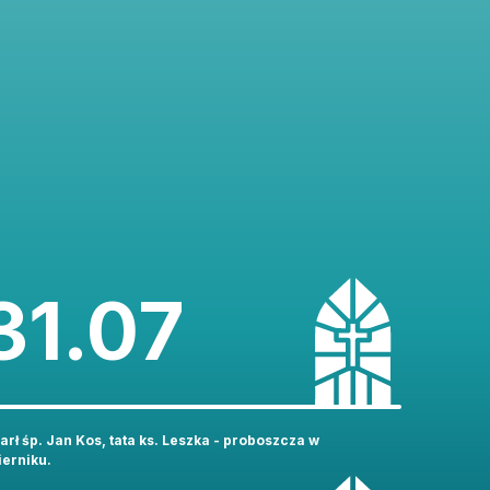
31.07
rł śp. Jan Kos, tata ks. Leszka - proboszcza w
erniku.