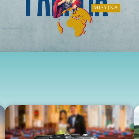
two Niesłyszących
Szukam pomo
stwa Zawodowe
twa Specjalne
kcyjne
czynkowe