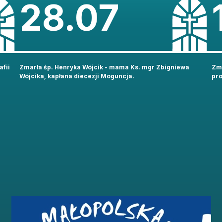
28.07
afii
Zmarła śp. Henryka Wójcik - mama Ks. mgr Zbigniewa
Zma
Wójcika, kapłana diecezji Moguncja.
pr
ZJATARNOW.PL NA SWOIM SMARTFONIE 
ZAINSTALUJ