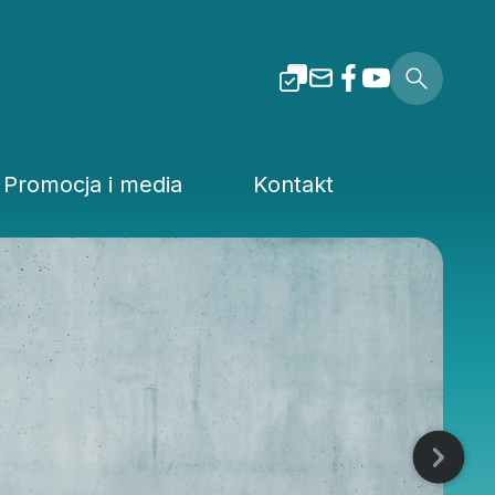
Promocja i media
Kontakt
i Tarnowskiej
Dla mediów
Rzecznik prasowy
Patronaty
Kuria
Pliki do pobrania
Wydziały Kurii Diecez
Media Diecezjalne
Sąd Diecezjalny
wa
Media w Polsce
Instytucje Diecezjaln