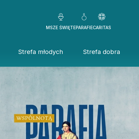
MSZE ŚWIĘTE
PARAFIE
CARITAS
Strefa młodych
Strefa dobra
Caritas Diezezj
Chcę pomóc
Fundacje
ekrowane
Placówki
stwo Osób Konsekrowanych
Pomoc ducho