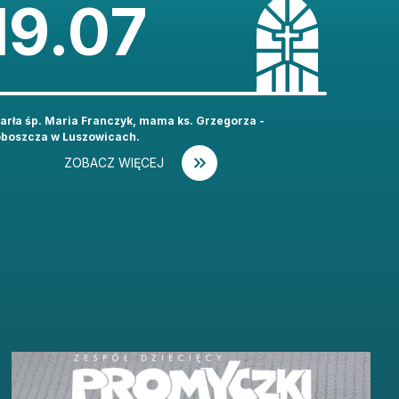
19.07
rła śp. Maria Franczyk, mama ks. Grzegorza -
oboszcza w Luszowicach.
ZOBACZ WIĘCEJ
I BĄDŹ NA BIEŻĄCO