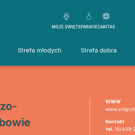
MSZE ŚWIĘTE
PARAFIE
CARITAS
Strefa młodych
Strefa dobra
Caritas Diezezj
Chcę pomóc
Fundacje
WWW
zo-
www.zolgryb
ekrowane
Placówki
ybowie
Kontakt
stwo Osób Konsekrowanych
Pomoc ducho
tel.
18/448-