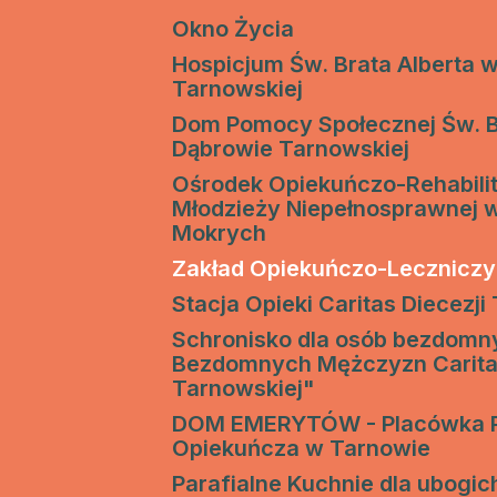
Edukacja
Duszpasters
Okno Życia
Archiwum Diecezjalne
Duszpaster
Hospicjum Św. Brata Alberta 
Tarnowskiej
Instytucje
Duszpasters
Dom Pomocy Społecznej Św. B
Dąbrowie Tarnowskiej
Ruchy i stowarzyszenia
Domy rekole
Ośrodek Opiekuńczo-Rehabilita
Młodzieży Niepełnosprawnej 
Ochrona Dzieci i Młodzieży
Domy wypo
Mokrych
Dotacje i inwestycje
Zakład Opiekuńczo-Leczniczy
Stacja Opieki Caritas Diecezji
Schronisko dla osób bezdomn
Bezdomnych Mężczyzn Caritas
Tarnowskiej"
DOM EMERYTÓW - Placówka P
Opiekuńcza w Tarnowie
Parafialne Kuchnie dla ubogic