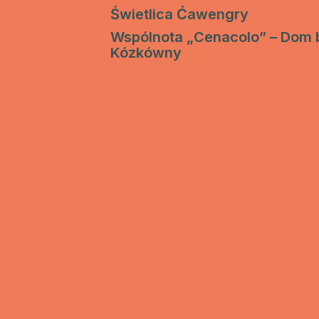
Świetlica Ćawengry
Wspólnota „Cenacolo” – Dom b
Kózkówny
ZAINSTALUJ DIECE
Diecezja Tarnowska Kościoła Rzymskokatolic
ul. Piłsudskiego 6
33-100 Tarnów
tel.
14 62-22-501