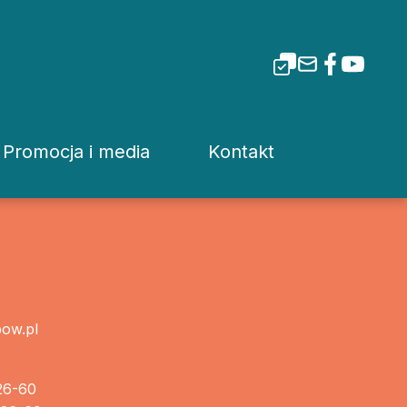
Promocja i media
Kontakt
i Tarnowskiej
Dla mediów
Rzecznik prasowy
Patronaty
Kuria
Pliki do pobrania
Wydziały Kurii Diecez
ow.pl
Media Diecezjalne
Sąd Diecezjalny
wa
Media w Polsce
Instytucje Diecezjaln
26-60