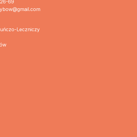
26-69
cy
rybow@gmail.com
kuńczo-Leczniczy
bów