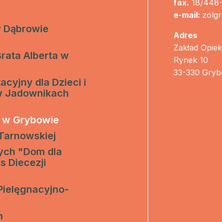
fax.
18/448-
two Niesłyszących
Szukam pomo
e-mail:
zolg
stwa Zawodowe
w Dąbrowie
Adres
Zakład Opie
twa Specjalne
rata Alberta w
Rynek 10
kcyjne
33-330 Gry
cyjny dla Dzieci i
w Jadownikach
czynkowe
 w Grybowie
 Tarnowskiej
ych "Dom dla
 Diecezji
ielęgnacyjno-
h