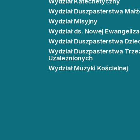
Wydział Katechetyczny
Edukacja
Duszpasters
Wydział Duszpasterstwa Małże
Archiwum Diecezjalne
Duszpaster
Wydział Misyjny
Wydział ds. Nowej Ewangeliza
Instytucje
Duszpasters
Wydział Duszpasterstwa Dziec
Ruchy i stowarzyszenia
Domy rekole
Wydział Duszpasterstwa Trze
Uzależnionych
Ochrona Dzieci i Młodzieży
Domy wypo
Wydział Muzyki Kościelnej
Dotacje i inwestycje