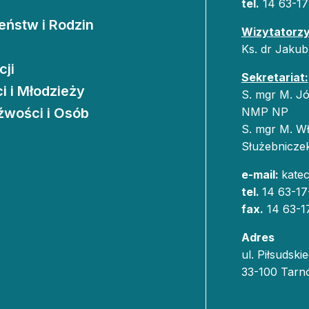
tel.
14 63-17
two Niesłyszących
Szukam pomo
ństw i Rodzin
Wizytatorzy
stwa Zawodowe
Ks. dr Jakub
cji
twa Specjalne
Sekretariat:
i i Młodzieży
S. mgr M. Jó
kcyjne
źwości i Osób
NMP NP
S. mgr M. Wł
czynkowe
Służebnicz
e-mail:
kate
tel.
14 63-17
fax.
14 63-1
Adres
ul. Piłsudski
33-100 Tarn