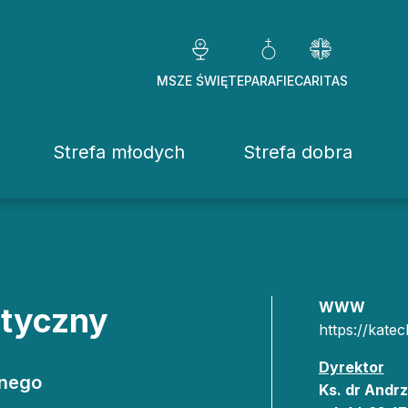
MSZE ŚWIĘTE
PARAFIE
CARITAS
Strefa młodych
Strefa dobra
Caritas Diezezj
Chcę pomóc
Fundacje
WWW
etyczny
https://katec
ekrowane
Placówki
Dyrektor
stwo Osób Konsekrowanych
Pomoc ducho
lnego
Ks. dr Andr