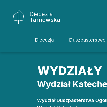
Diecezja
Tarnowska
Diecezja
Duszpasterstwo
Historia Diecezji
Rodziny
Biskupi
Katecheci
WYDZIAŁY
Kuria
Kapłani
Wydział Katech
Wydziały
Życie Kons
Sąd
Duszpaster
Wydział Duszpasterstwa Ogó