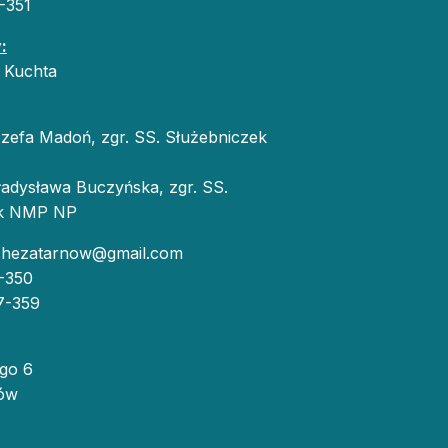
-351
cy
:
 Kuchta
zefa Madoń, zgr. SS. Służebniczek
adysława Buczyńska, zgr. SS.
ek NMP NP
chezatarnow@gmail.com
-350
7-359
ego 6
ów