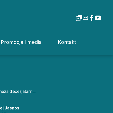
Promocja i media
Kontakt
i Tarnowskiej
Dla mediów
Rzecznik prasowy
Patronaty
Kuria
Pliki do pobrania
Wydziały Kurii Diecez
heza.diecezjatarn...
Media Diecezjalne
Sąd Diecezjalny
wa
Media w Polsce
Instytucje Diecezjaln
zej Jasnos