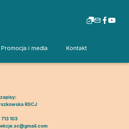
Promocja i media
Kontakt
i Tarnowskiej
Dla mediów
Rzecznik prasowy
Patronaty
Kuria
Pliki do pobrania
Wydziały Kurii Diecez
 zapisy:
Ryszkowska RSCJ
Media Diecezjalne
Sąd Diecezjalny
wa
Media w Polsce
Instytucje Diecezjaln
 713 103
lekcje.sc@gmail.com