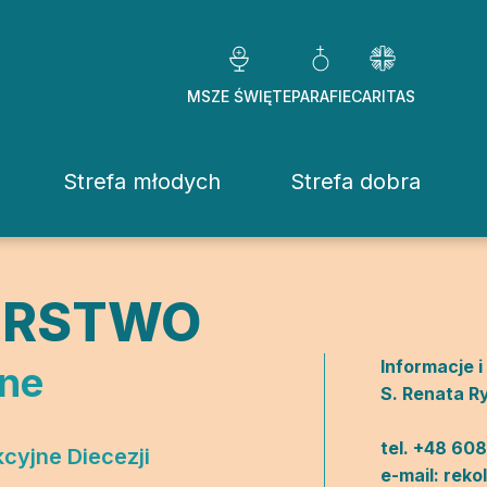
MSZE ŚWIĘTE
PARAFIE
CARITAS
Strefa młodych
Strefa dobra
Caritas Diezezj
Chcę pomóc
ERSTWO
Fundacje
Informacje i
jne
S. Renata 
ekrowane
Placówki
stwo Osób Konsekrowanych
Pomoc ducho
tel. +48 608
cyjne Diecezji
e-mail:
reko