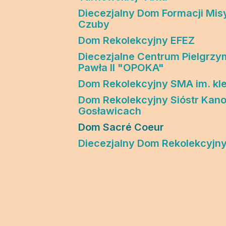
Edukacja
Duszpasters
Diecezjalny Dom Formacji Misy
Czuby
Archiwum Diecezjalne
Duszpaster
Dom Rekolekcyjny EFEZ
Instytucje
Duszpasters
Diecezjalne Centrum Pielgrzy
Pawła II "OPOKA"
Ruchy i stowarzyszenia
Domy rekole
Dom Rekolekcyjny SMA im. kl
Ochrona Dzieci i Młodzieży
Domy wypo
Dom Rekolekcyjny Sióstr Kan
Gosławicach
Dotacje i inwestycje
Dom Sacré Coeur
Diecezjalny Dom Rekolekcyjn