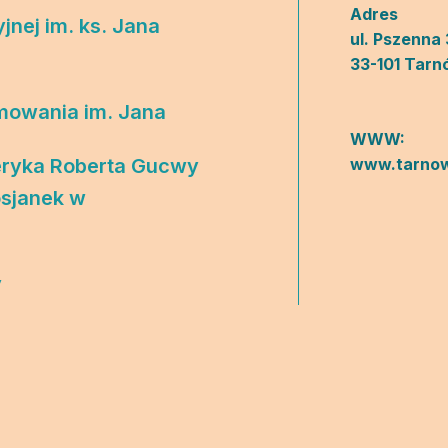
two Niesłyszących
Szukam pomo
Adres
jnej im. ks. Jana
ul. Pszenna 
stwa Zawodowe
33-101 Tarn
twa Specjalne
mowania im. Jana
WWW:
kcyjne
eryka Roberta Gucwy
www.tarnow
czynkowe
osjanek w
y