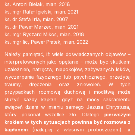
ks. Antoni Bielak, mian. 2018
ks. mgr Rafał Igielski, mian. 2021
ks. dr Stefa Irla, mian. 2007
ks. dr Paweł Marzec, mian. 2021
ks. mgr Ryszard Mikos, mian. 2018
ks. mgr lic, Paweł Płatek, mian. 2022
Należy pamiętać, iż wiele doświadczanych objawów –
interpretowanych jako opętanie – może być skutkiem
uzależnień, natręctw, niepokojów, zażywanych leków,
wyczerpania fizycznego lub psychicznego, przeżytej
traumy, dręczenia oraz zniewoleń. W tych
przypadkach rozmową duchową i modlitwą może
służyć każdy kapłan, gdyż na mocy sakramentu
święceń działa w imieniu samego Jezusa Chrystusa,
który pokonał wszelkie zło. Dlatego
pierwszym
krokiem w tych sytuacjach powinna być rozmowa z
kapłanem
(najlepiej z własnym proboszczem),
a