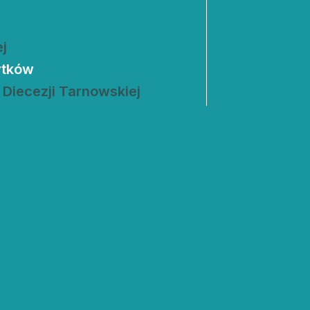
two Niesłyszących
Szukam pomo
stwa Zawodowe
ej
ytków
twa Specjalne
 Diecezji Tarnowskiej
kcyjne
czynkowe