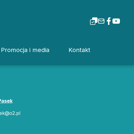
Promocja i media
Kontakt
i Tarnowskiej
Dla mediów
Rzecznik prasowy
Patronaty
Kuria
Pliki do pobrania
Wydziały Kurii Diecez
 Pasek
Media Diecezjalne
Sąd Diecezjalny
ek@o2.pl
wa
Media w Polsce
Instytucje Diecezjaln