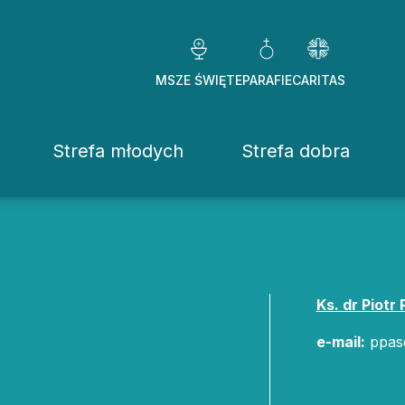
MSZE ŚWIĘTE
PARAFIE
CARITAS
Strefa młodych
Strefa dobra
Caritas Diezezj
Chcę pomóc
Fundacje
Ks. dr Piotr
ekrowane
Placówki
e-mail:
ppas
stwo Osób Konsekrowanych
Pomoc ducho