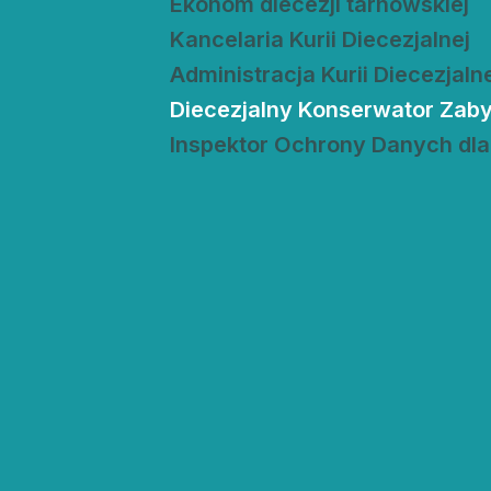
Ekonom diecezji tarnowskiej
Edukacja
Duszpasters
Kancelaria Kurii Diecezjalnej
Archiwum Diecezjalne
Duszpaster
Administracja Kurii Diecezjaln
Diecezjalny Konserwator Zab
Instytucje
Duszpasters
Inspektor Ochrony Danych dla
Ruchy i stowarzyszenia
Domy rekole
Ochrona Dzieci i Młodzieży
Domy wypo
Dotacje i inwestycje