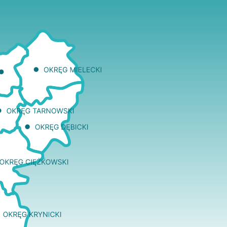
two Niesłyszących
Szukam pomo
stwa Zawodowe
twa Specjalne
kcyjne
czynkowe