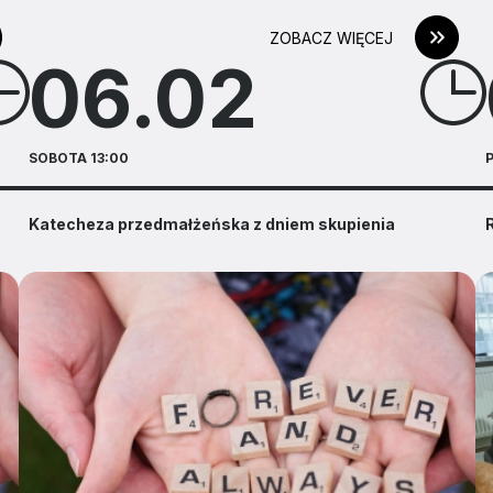
ZOBACZ WIĘCEJ
06.02
SOBOTA 13:00
P
Katecheza przedmałżeńska z dniem skupienia
R