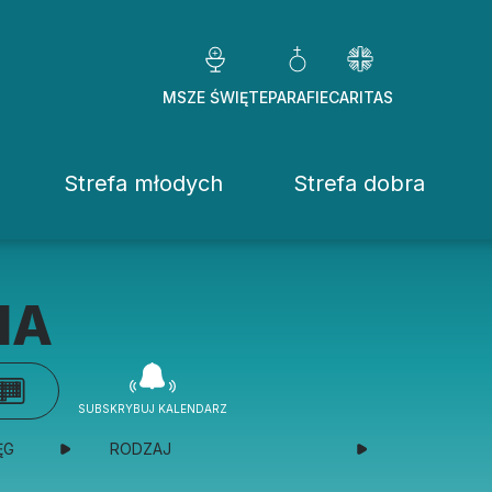
MSZE ŚWIĘTE
PARAFIE
CARITAS
Strefa młodych
Strefa dobra
Caritas Diezezj
Chcę pomóc
IA
Fundacje
ekrowane
Placówki
SUBSKRYBUJ KALENDARZ
stwo Osób Konsekrowanych
Pomoc ducho