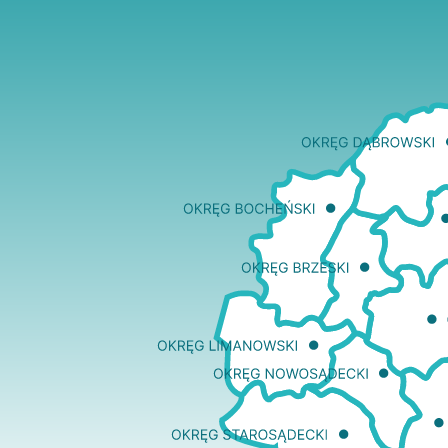
Edukacja
Duszpasters
Archiwum Diecezjalne
Duszpaster
Instytucje
Duszpasters
Ruchy i stowarzyszenia
Domy rekole
Ochrona Dzieci i Młodzieży
Domy wypo
Dotacje i inwestycje