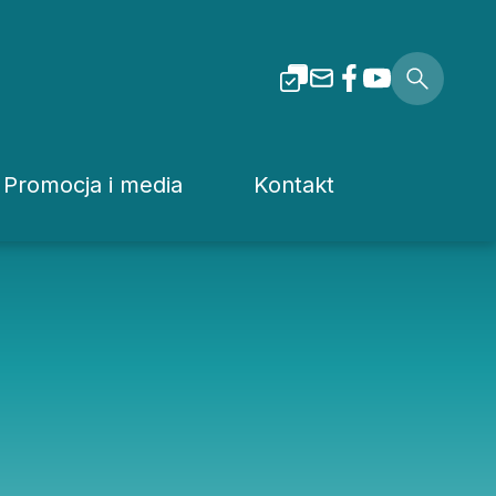
Promocja i media
Kontakt
i Tarnowskiej
Dla mediów
Rzecznik prasowy
Patronaty
Kuria
Pliki do pobrania
Wydziały Kurii Diecez
Media Diecezjalne
Sąd Diecezjalny
wa
Media w Polsce
Instytucje Diecezjaln