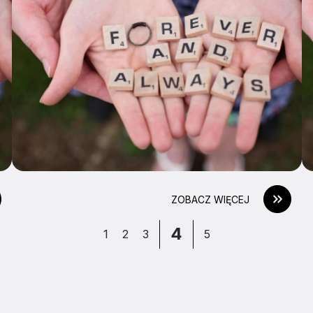
ZOBACZ WIĘCEJ
4
1
2
3
5
ZJATARNOW.PL NA SWOIM SMARTFONIE 
ZAINSTALUJ