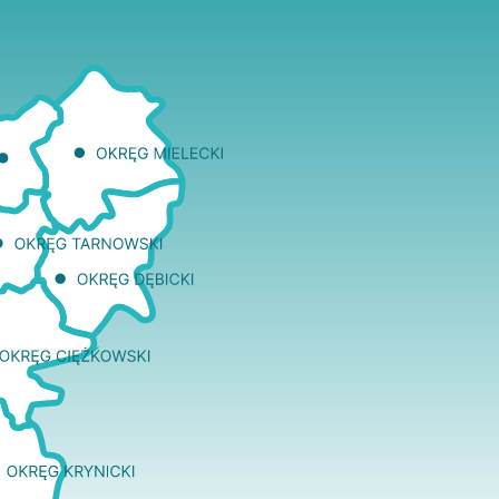
two Niesłyszących
Szukam pomo
stwa Zawodowe
twa Specjalne
kcyjne
czynkowe