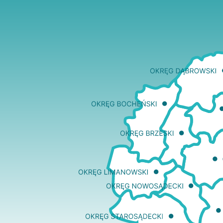
Edukacja
Duszpasters
Archiwum Diecezjalne
Duszpaster
Instytucje
Duszpasters
Ruchy i stowarzyszenia
Domy rekole
Ochrona Dzieci i Młodzieży
Domy wypo
Dotacje i inwestycje