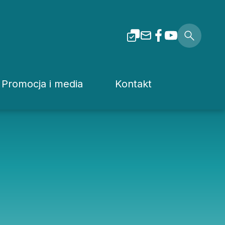
Promocja i media
Kontakt
i Tarnowskiej
Dla mediów
Rzecznik prasowy
Patronaty
Kuria
Pliki do pobrania
Wydziały Kurii Diecez
Media Diecezjalne
Sąd Diecezjalny
wa
Media w Polsce
Instytucje Diecezjaln