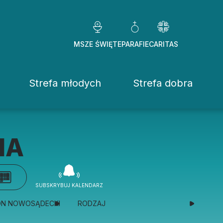
MSZE ŚWIĘTE
PARAFIE
CARITAS
Strefa młodych
Strefa dobra
Caritas Diezezj
Chcę pomóc
IA
Fundacje
ekrowane
Placówki
SUBSKRYBUJ KALENDARZ
stwo Osób Konsekrowanych
Pomoc ducho