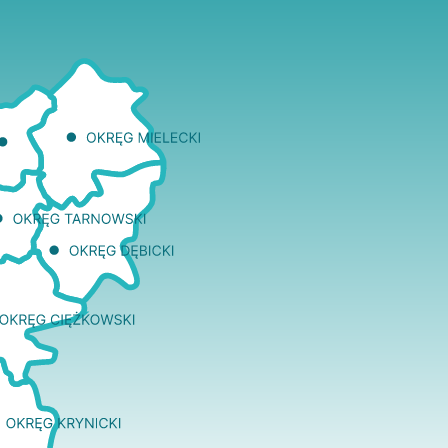
two Niesłyszących
Szukam pomo
stwa Zawodowe
twa Specjalne
kcyjne
czynkowe