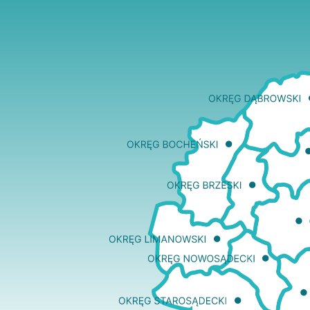
Edukacja
Duszpasters
Archiwum Diecezjalne
Duszpaster
Instytucje
Duszpasters
Ruchy i stowarzyszenia
Domy rekole
Ochrona Dzieci i Młodzieży
Domy wypo
Dotacje i inwestycje