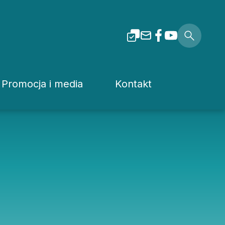
Promocja i media
Kontakt
i Tarnowskiej
Dla mediów
Rzecznik prasowy
Patronaty
Kuria
Pliki do pobrania
Wydziały Kurii Diecez
Media Diecezjalne
Sąd Diecezjalny
wa
Media w Polsce
Instytucje Diecezjaln