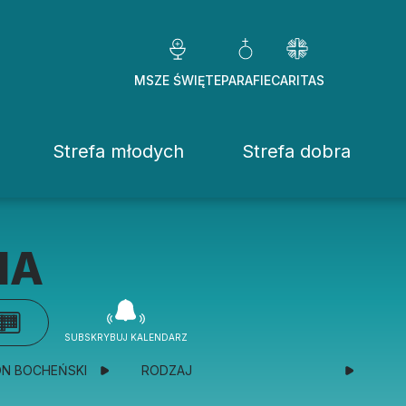
MSZE ŚWIĘTE
PARAFIE
CARITAS
Strefa młodych
Strefa dobra
Caritas Diezezj
Chcę pomóc
IA
Fundacje
ekrowane
Placówki
SUBSKRYBUJ KALENDARZ
stwo Osób Konsekrowanych
Pomoc ducho