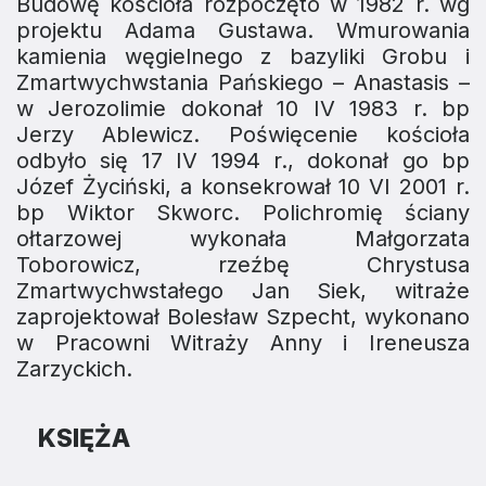
Budowę kościoła rozpoczęto w 1982 r. wg
projektu Adama Gustawa. Wmurowania
kamienia węgielnego z bazyliki Grobu i
Zmartwychwstania Pańskiego – Anastasis –
w Jerozolimie dokonał 10 IV 1983 r. bp
Jerzy Ablewicz. Poświęcenie kościoła
odbyło się 17 IV 1994 r., dokonał go bp
Józef Życiński, a konsekrował 10 VI 2001 r.
bp Wiktor Skworc. Polichromię ściany
ołtarzowej wykonała Małgorzata
Toborowicz, rzeźbę Chrystusa
Zmartwychwstałego Jan Siek, witraże
zaprojektował Bolesław Szpecht, wykonano
w Pracowni Witraży Anny i Ireneusza
Zarzyckich.
KSIĘŻA