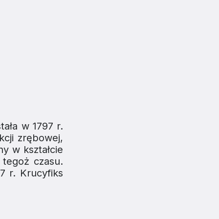
ała w 1797 r.
cji zrębowej,
ny w kształcie
 tegoż czasu.
7 r. Krucyfiks