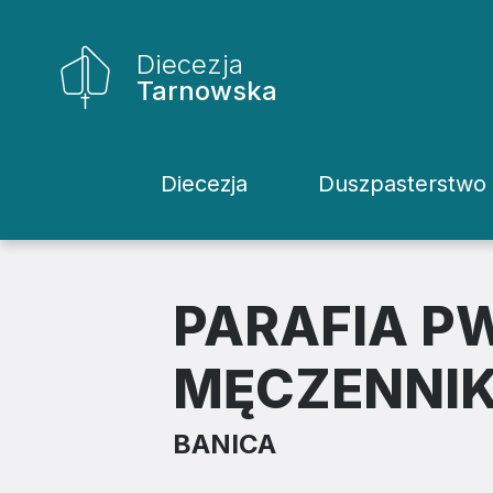
Diecezja
Tarnowska
Diecezja
Duszpasterstwo
Historia Diecezji
Rodziny
Biskupi
Katecheci
PARAFIA P
Kuria
Kapłani
MĘCZENNI
Wydziały
Życie Kons
BANICA
Sąd
Duszpaster