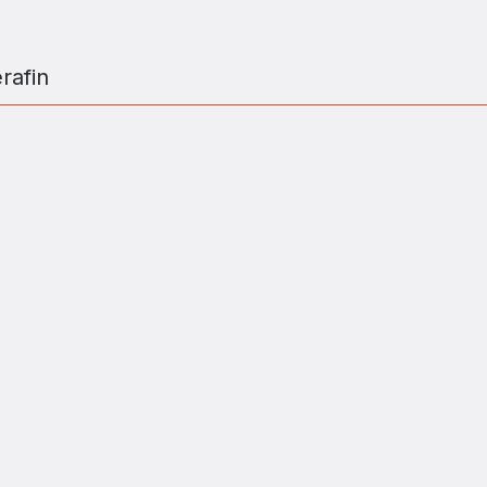
rafin
ZJATARNOW.PL NA SWOIM SMARTFONIE 
ZAINSTALUJ
kiego w Polsce