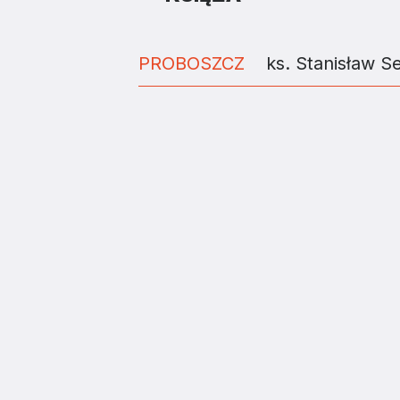
PROBOSZCZ
ks. Stanisław Se
ZAINSTALUJ DIECE
Diecezja Tarnowska Kościoła Rzymskokatolic