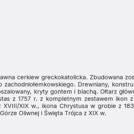
dawna cerkiew greckokatolicka. Zbudowana zost
 zachodniołemkowskiego. Drewniany, konstruk
oszalowany, kryty gontem i blachą. Ołtarz głów
nostas z 1757 r. z kompletnym zestawem ikon z
 XVIII/XIX w., ikona Chrystusa w grobie z 183
Górze Oliwnej i Święta Trójca z XIX w.