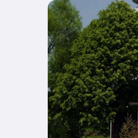
Edukacja
Duszpasters
Archiwum Diecezjalne
Duszpaster
Instytucje
Duszpasters
Ruchy i stowarzyszenia
Domy rekole
Ochrona Dzieci i Młodzieży
Domy wypo
Dotacje i inwestycje