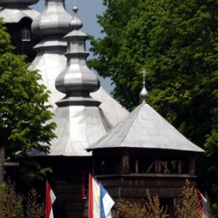
two Niesłyszących
Szukam pomo
stwa Zawodowe
twa Specjalne
kcyjne
czynkowe