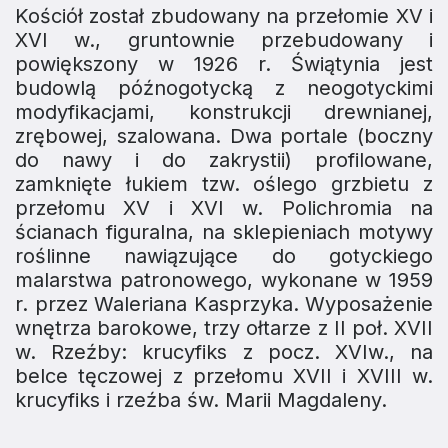
Kościół został zbudowany na przełomie XV i
XVI w., gruntownie przebudowany i
powiększony w 1926 r. Świątynia jest
budowlą późnogotycką z neogotyckimi
modyfikacjami, konstrukcji drewnianej,
zrębowej, szalowana. Dwa portale (boczny
do nawy i do zakrystii) profilowane,
zamknięte łukiem tzw. oślego grzbietu z
przełomu XV i XVI w. Polichromia na
ścianach figuralna, na sklepieniach motywy
roślinne nawiązujące do gotyckiego
malarstwa patronowego, wykonane w 1959
r. przez Waleriana Kasprzyka. Wyposażenie
wnętrza barokowe, trzy ołtarze z II poł. XVII
w. Rzeźby: krucyfiks z pocz. XVIw., na
belce tęczowej z przełomu XVII i XVIII w.
krucyfiks i rzeźba św. Marii Magdaleny.