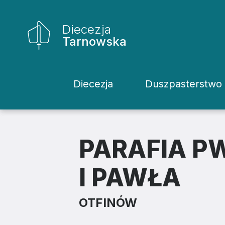
Diecezja
Tarnowska
Diecezja
Duszpasterstwo
Historia Diecezji
Rodziny
Biskupi
Katecheci
PARAFIA P
Kuria
Kapłani
I PAWŁA
Wydziały
Życie Kons
OTFINÓW
Sąd
Duszpaster