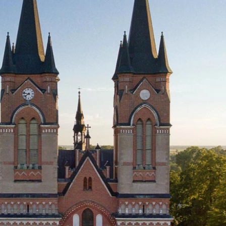
two Niesłyszących
Szukam pomo
stwa Zawodowe
twa Specjalne
kcyjne
czynkowe