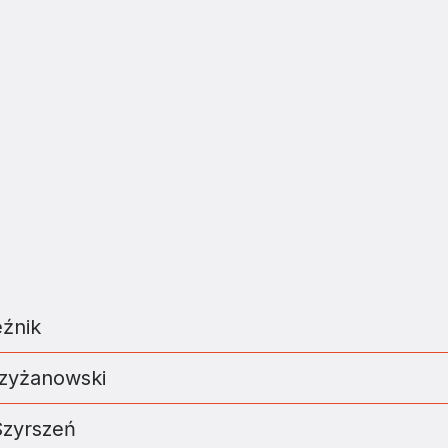
eźnik
rzyżanowski
Szyrszeń