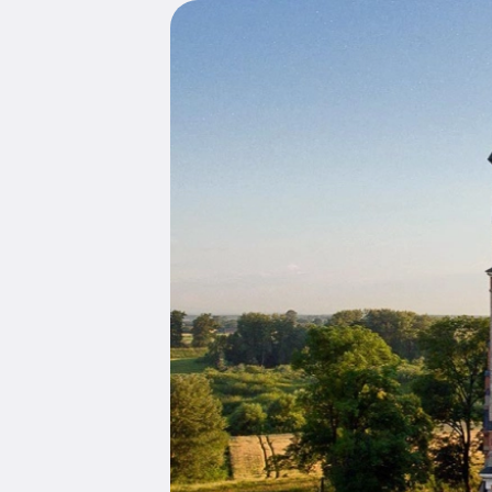
Edukacja
Duszpasters
Archiwum Diecezjalne
Duszpaster
Instytucje
Duszpasters
Ruchy i stowarzyszenia
Domy rekole
Ochrona Dzieci i Młodzieży
Domy wypo
Dotacje i inwestycje