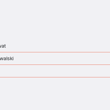
wat
walski
ZJATARNOW.PL NA SWOIM SMARTFONIE 