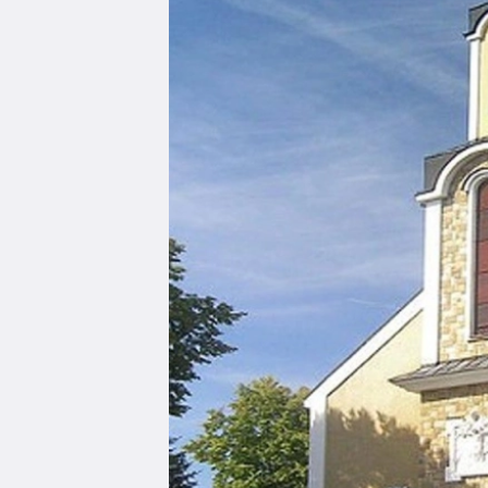
Edukacja
Duszpasters
Archiwum Diecezjalne
Duszpaster
Instytucje
Duszpasters
Ruchy i stowarzyszenia
Domy rekole
Ochrona Dzieci i Młodzieży
Domy wypo
Dotacje i inwestycje