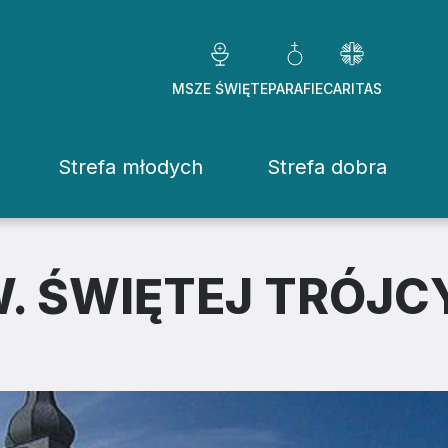
MSZE ŚWIĘTE
PARAFIE
CARITAS
Strefa młodych
Strefa dobra
Caritas Diezezj
Chcę pomóc
W. ŚWIĘTEJ TRÓJC
Fundacje
ekrowane
Placówki
stwo Osób Konsekrowanych
Pomoc ducho