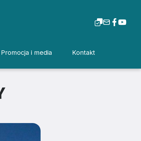
Promocja i media
Kontakt
i Tarnowskiej
Dla mediów
Rzecznik prasowy
Patronaty
Kuria
Y
Pliki do pobrania
Wydziały Kurii Diecez
Media Diecezjalne
Sąd Diecezjalny
wa
Media w Polsce
Instytucje Diecezjaln