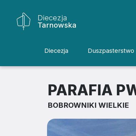
Diecezja
Tarnowska
Diecezja
Duszpasterstwo
Historia Diecezji
Rodziny
Biskupi
Katecheci
PARAFIA P
Kuria
Kapłani
BOBROWNIKI WIELKIE
Wydziały
Życie Kons
Sąd
Duszpaster