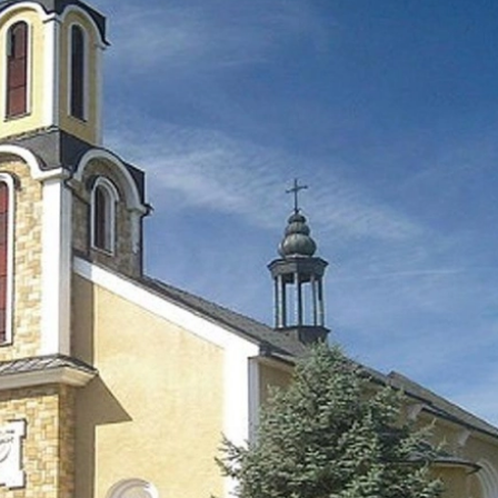
two Niesłyszących
Szukam pomo
stwa Zawodowe
twa Specjalne
kcyjne
czynkowe