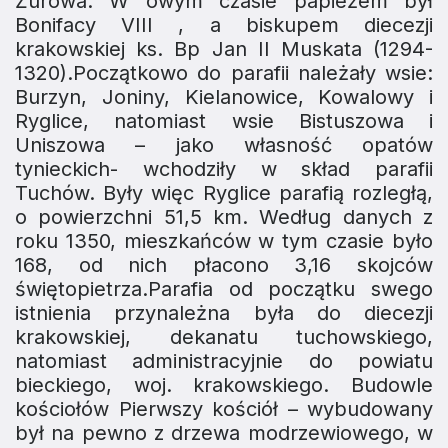
Żurowa. W owym czasie papieżem był
Bonifacy VIII , a biskupem diecezji
krakowskiej ks. Bp Jan II Muskata (1294-
1320).Początkowo do parafii należały wsie:
Burzyn, Joniny, Kielanowice, Kowalowy i
Ryglice, natomiast wsie Bistuszowa i
Uniszowa – jako własność opatów
tynieckich- wchodziły w skład parafii
Tuchów. Były więc Ryglice parafią rozległą,
o powierzchni 51,5 km. Według danych z
roku 1350, mieszkańców w tym czasie było
168, od nich płacono 3,16 skojców
świętopietrza.Parafia od początku swego
istnienia przynależna była do diecezji
krakowskiej, dekanatu tuchowskiego,
natomiast administracyjnie do powiatu
bieckiego, woj. krakowskiego. Budowle
kościołów Pierwszy kościół – wybudowany
był na pewno z drze­wa modrzewiowego, w