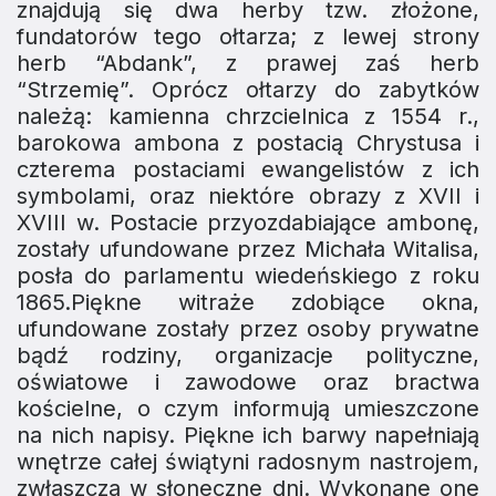
znajdują się dwa herby tzw. złożone,
fundatorów tego ołtarza; z lewej strony
herb “Abdank”, z prawej zaś herb
“Strzemię”. Oprócz ołtarzy do zabytków
należą: kamienna chrzcielnica z 1554 r.,
barokowa ambona z po­stacią Chrystusa i
czterema postaciami ewangelistów z ich
symbolami, oraz niektóre obrazy z XVII i
XVIII w. Postacie przyozdabiające ambonę,
zostały ufundowane przez Michała Witalisa,
posła do parlamentu wiedeńskiego z roku
1865.Piękne witraże zdobiące okna,
ufundowane zostały przez osoby prywatne
bądź rodziny, organizacje po­lityczne,
oświatowe i zawodowe oraz bractwa
kościelne, o czym informują umieszczone
na nich napisy. Piękne ich barwy napełniają
wnętrze całej świątyni radosnym nastro­jem,
zwłaszcza w słoneczne dni. Wykonane one