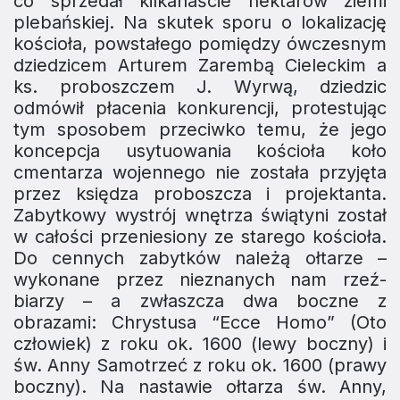
co sprzedał kil­kanaście hektarów ziemi
plebańskiej. Na skutek sporu o lokalizację
kościoła, powstałego pomiędzy ówczesnym
dziedzicem Arturem Zarembą Cieleckim a
ks. proboszczem J. Wyrwą, dziedzic
odmówił płacenia konkurencji, protestując
tym sposobem przeciwko temu, że jego
koncepcja usytuowania kościoła koło
cmentarza wojennego nie została przyjęta
przez księdza proboszcza i projektanta.
Zabytkowy wystrój wnętrza świątyni został
w cało­ści przeniesiony ze starego kościoła.
Do cennych zabyt­ków należą ołtarze –
wykonane przez nieznanych nam rzeź­
biarzy – a zwłaszcza dwa boczne z
obrazami: Chrystusa “Ecce Homo” (Oto
człowiek) z roku ok. 1600 (lewy boczny) i
św. Anny Samotrzeć z roku ok. 1600 (prawy
boczny). Na nastawie ołtarza św. Anny,