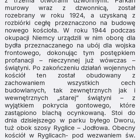
z trzema otworami dzwonnymi. Parkan
murowy wraz z dzwonnicą, został
rozebrany w roku 1924, a uzyskaną z
rozbiórki cegłę przeznaczono na budowę
nowego kościoła. W roku 1944 podczas
okupacji Niemcy urządzili w nim oborę dla
bydła przeznaczanego na ubój dla wojska
frontowego, dokonując tym postępkiem
profanacji – nieczynnej już wówczas –
świątyni. Po zakończeniu działań wojennych
kościół ten został obudowany z
zachowaniem wszystkich cech
budowlanych, tak ze­wnętrznych jak i
wewnętrznych „starej” świątyni – z
wyjątkiem pokrycia gontowego, które
zastąpiono blachą ocynkowaną. Stoi do
dnia dzisiejszego w parku byłego Dworu,
tuż obok szosy Ryglice – Jodłowa. Obecny
kościół w Ryglicach- pod wezwaniem św.