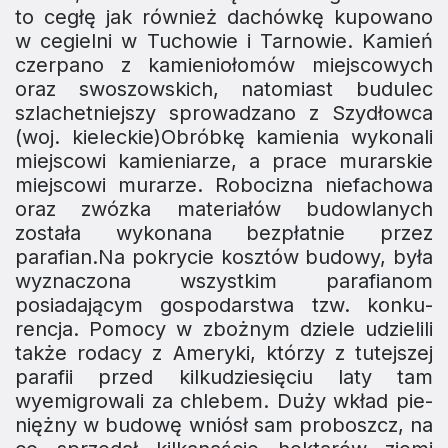
to cegłę jak również dachówkę kupowano
w cegielni w Tuchowie i Tarnowie. Kamień
czerpano z kamie­niołomów miejscowych
oraz swoszowskich, natomiast budulec
szlache­tniejszy sprowadzano z Szydłowca
(woj. kieleckie)Obróbkę kamienia wykonali
miejscowi kamieniarze, a prace murarskie
miejscowi murarze. Robocizna niefacho­wa
oraz zwózka materiałów budowlanych
została wykonana bezpłatnie przez
parafian.Na pokrycie kosztów budowy, była
wyznaczona wszy­stkim parafianom
posiadającym gospodarstwa tzw. konku­
rencja. Pomocy w zbożnym dziele udzielili
także rodacy z Ameryki, którzy z tutejszej
parafii przed kilkudzie­sięciu laty tam
wyemigrowali za chlebem. Duży wkład pie­
niężny w budowę wniósł sam proboszcz, na