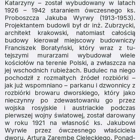
Katarzyny – został wybudowany w latach
1926 – 1942 staraniem ówczesnego ks.
Proboszcza Jakuba Wyrwy (1913-1953).
Projektantem budowli był dr inż. Zubrzycki,
archi­tekt krakowski, natomiast całością
budowy kierował miej­scowy budowniczy
Franciszek Boratyński, który wraz z tu­
tejszymi murarzami wybudował wiele
kościołów na terenie Polski, a zwłaszcza na
jej wschodnich rubieżach. Budulec na niego
pochodził z rozmaitych źródeł rozbiórki –
jak już wspomniano – parkanu i dzwonnicy z
rozbiórki browaru dworskiego, który jako
nieczynny po zdewastowaniu go przez
wojska rosyjskie i austriackie podczas
pierwszej wojny światowej, został darowany
w ro­ku 1921 na własność ks. Jakubowi
Wyrwie przez ówczesne­go właściciela
dworu, Artura Zarembę Cieleckiego. Ponad­