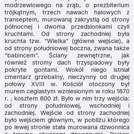
modrzewiowego na zrąb, o prezbiterium
trój­kątnym, trzech nawach halowych z
transeptem, murowaną zakrystią od strony
północnej i dwoma przedsionkami czy­li
kruchtami. Od strony zachodniej była
kruchta tzw. “Wielka” (główne wejście), a
od strony południowej bo­czna, zwana także
“babincem”. Ściany zewnętrzne, jak
również stromy dach trzyspadowy były
pokryte gontami. Wokół niego istniał
cmentarz grzebalny, nieczynny od drugiej
połowy XVIII w. Kościół otoczony był
murem ceglastym wzniesionym w roku 1870
r. , kosztem 600 zł. Było w nim trzy wejścia:
od strony południowej, wschodniej i
zachodniej. Wejście od strony zachodniej
było wej­ściem głównym, w pobliżu którego
po lewej stronie stała murowana dzwonnica