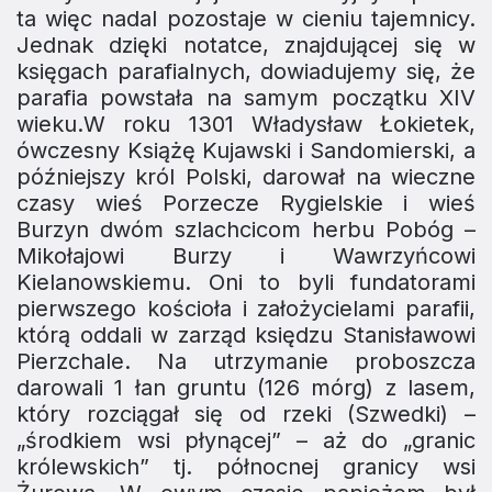
ta więc nadal pozostaje w cieniu tajemnicy.
Jednak dzięki notatce, znajdującej się w
księgach parafialnych, dowiadujemy się, że
parafia powstała na samym początku XIV
wieku.W roku 1301 Władysław Łokietek,
ówczesny Książę Kujawski i Sandomierski, a
późniejszy król Polski, darował na wieczne
czasy wieś Porzecze Rygielskie i wieś
Burzyn dwóm szlachcicom herbu Pobóg –
Mikołajowi Burzy i Wawrzyńcowi
Kielanowskiemu. Oni to byli fundatorami
pierwszego kościoła i założycielami parafii,
którą oddali w zarząd księdzu Stanisławowi
Pierzchale. Na utrzymanie proboszcza
darowali 1 łan gruntu (126 mórg) z lasem,
który rozciągał się od rzeki (Szwedki) –
„środkiem wsi płynącej” – aż do „granic
królewskich” tj. północnej granicy wsi