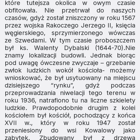
które tutejsza okolica w owym czasie
obfitowała. Nie przetrwał do naszych
czasów, gdyż został zniszczony w roku 1567
przez wojska Rakoczego Jerzego II, księcia
węgierskiego, sprzymierzonego wówczas
ze Szwe­dami. W tym czasie proboszczem
był ks. Walenty Dybalski (1644-70).Nie
znamy lokalizacji budowli. Jednak biorąc
pod uwagę ówczesne zwyczaje – grzebanie
zwłok ludzkich wokół kościoła- możemy
wnioskować, że był usy­tuowany na miejscu
dzisiejszego “rynku”, gdyż podczas
przeprowadzania niwelacji tego terenu w
roku 1936, na­trafiono tu na liczne szkielety
ludzkie. Prawdopodobnie drugim z kolei
kościołem był kościół, pochodzący z końca
XVII w., który w roku 1947 został
przeniesiony do wsi Kowalowy jako
zabytek. Zbudowany był z drzewa