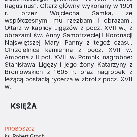
Ragusinus”. Ołtarz główny wykonany w 1901
r. przez Wojciecha Samka, ze
współczesnymi mu rzeźbami i obrazami.
Ołtarz w kaplicy Ligęzów z pocz. XVII w., z
obrazami św. Anny Samotrzeciej i Koronacji
Najświętszej Maryi Panny z tegoż czasu.
Chrzcielnica kamienna z pocz. XVII w.
Ambona z II poł. XVIII w. Pomniki nagrobne:
Stanisława Ligęzy i jego żony Katarzyny z
Broniowskich z 1605 r. oraz nagrobek z
leżącą postacią rycerza w zbroi z pocz. XVII
w.
KSIĘŻA
PROBOSZCZ
ks. Robert Groch