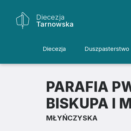
Diecezja
Tarnowska
Diecezja
Duszpasterstwo
Historia Diecezji
Rodziny
Biskupi
Katecheci
PARAFIA P
Kuria
Kapłani
BISKUPA I
Wydziały
Życie Kons
MŁYŃCZYSKA
Sąd
Duszpaster