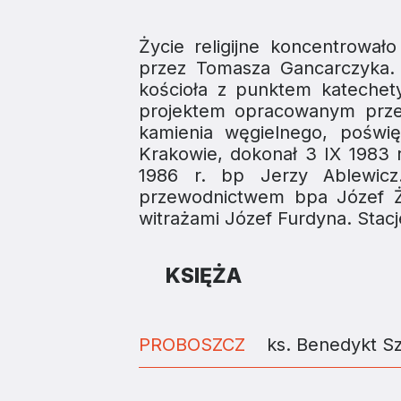
Życie religijne koncentrowa
przez Tomasza Gancarczyka.
kościoła z punktem kateche
projektem opracowanym prze
kamienia węgielnego, poświ
Krakowie, dokonał 3 IX 1983 r
1986 r. bp Jerzy Ablewicz
przewodnictwem bpa Józef Ży
witrażami Józef Furdyna. Stacj
KSIĘŻA
PROBOSZCZ
ks. Benedykt S