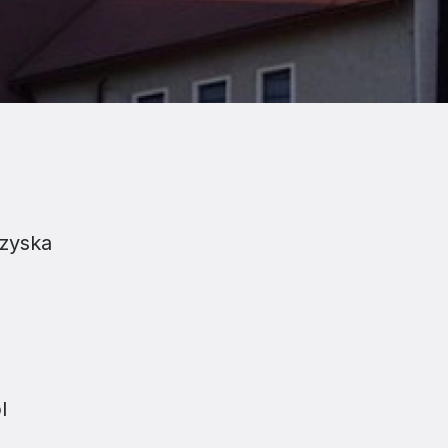
zyska
l