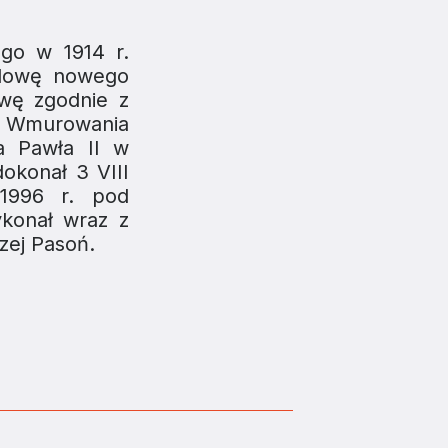
ego w 1914 r.
udowę nowego
wę zgodnie z
. Wmurowania
a Pawła II w
okonał 3 VIII
 1996 r. pod
ykonał wraz z
zej Pasoń.