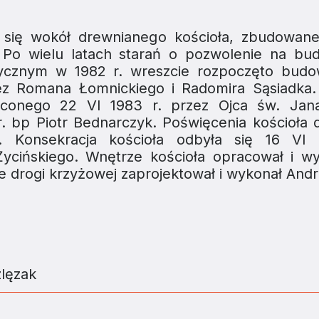
ło się wokół drewnianego kościoła, zbudowan
 Po wielu latach starań o pozwolenie na b
tycznym w 1982 r. wreszcie rozpoczęto budo
z Romana Łomnickiego i Radomira Sąsiadka
ęconego 22 VI 1983 r. przez Ojca św. Jan
. bp Piotr Bednarczyk. Poświęcenia kościoła d
. Konsekracja kościoła odbyła się 16 VI
cińskiego. Wnętrze kościoła opracował i w
e drogi krzyżowej zaprojektował i wykonał Andr
zlęzak