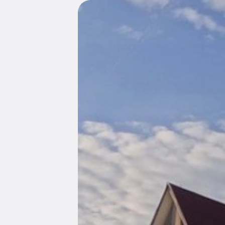
Edukacja
Duszpasters
Archiwum Diecezjalne
Duszpaster
Instytucje
Duszpasters
Ruchy i stowarzyszenia
Domy rekole
Ochrona Dzieci i Młodzieży
Domy wypo
Dotacje i inwestycje