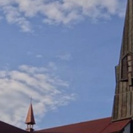
two Niesłyszących
Szukam pomo
stwa Zawodowe
twa Specjalne
kcyjne
czynkowe