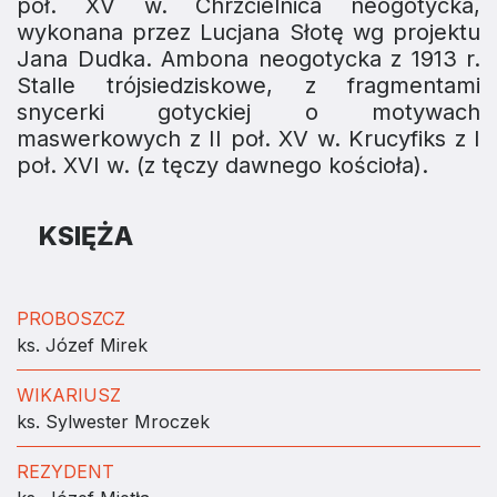
poł. XV w. Chrzcielnica neogotycka,
wykonana przez Lucjana Słotę wg projektu
Jana Dudka. Ambona neogotycka z 1913 r.
Stalle trójsiedziskowe, z fragmentami
snycerki gotyckiej o motywach
maswerkowych z II poł. XV w. Krucyfiks z I
poł. XVI w. (z tęczy dawnego kościoła).
KSIĘŻA
PROBOSZCZ
ks. Józef Mirek
WIKARIUSZ
ks. Sylwester Mroczek
REZYDENT