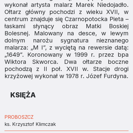
wykonał artysta malarz Marek Niedojadło.
Ołtarz główny pochodzi z wieku XVII, w
centrum znajduje się Czarnopotocka Pieta –
łaskami słynący obraz Matki Boskiej
Bolesnej. Malowany na desce, w lewym
dolnym narożu sygnatura nieznanego
malarza: „M I”, z wyciętą na rewersie datą:
„1649”. Koronowany w 1999 r. przez bpa
Wiktora Skworca. Dwa ołtarze boczne
pochodzą z II poł. XVII w. Stacje drogi
krzyżowej wykonał w 1978 r. Józef Furdyna.
KSIĘŻA
PROBOSZCZ
ks. Krzysztof Klimczak