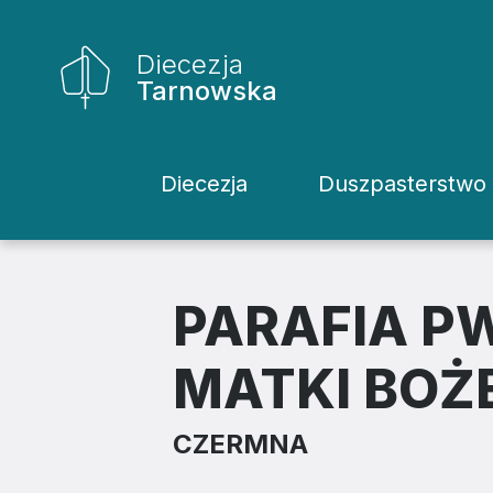
Diecezja
Tarnowska
Diecezja
Duszpasterstwo
Historia Diecezji
Rodziny
Biskupi
Katecheci
PARAFIA PW
Kuria
Kapłani
MATKI BOŻ
Wydziały
Życie Kons
CZERMNA
Sąd
Duszpaster