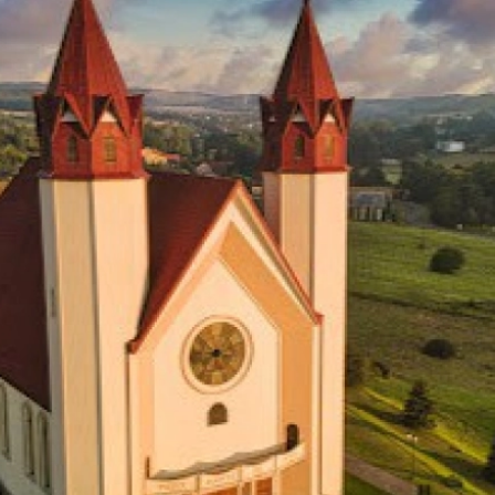
two Niesłyszących
Szukam pomo
stwa Zawodowe
twa Specjalne
kcyjne
czynkowe