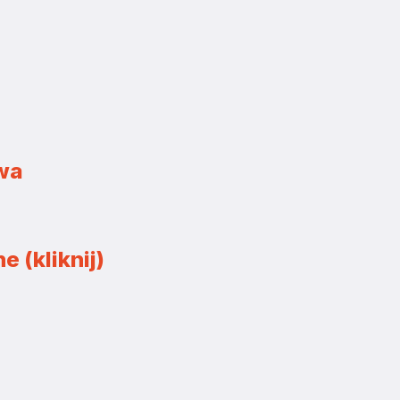
owa
e (kliknij)