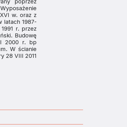
wany poprzez
 Wyposażenie
 XVI w. oraz z
w latach 1987-
1991 r. przez
iński. Budowę
II 2000 r. bp
um. W ścianie
y 28 VIII 2011