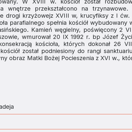
alowany. W XVIII w. kościół został rozbudo
y, a wnętrze przekształcono na trzynawowe.
cje drogi krzyżowejz XVIII w, krucyfiksy z I ćw.
ioła parafialnego spełnia kościół wybudowany 
sińskiego. Kamień węgielny, poświęcony 2 VI 
szowie, wmurował 20 IX 1992 r. bp Józef Życ
onsekracją kościoła, których dokonał 26 VI
ościół został podniesiony do rangi sanktuari
y obraz Matki Bożej Pocieszenia z XVI w., któr
adeja