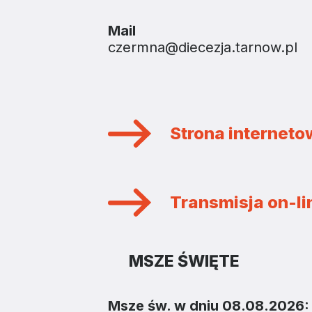
Mail
czermna@diecezja.tarnow.pl
Strona internet
Transmisja on-lin
MSZE ŚWIĘTE
Msze św. w dniu 08.08.2026: