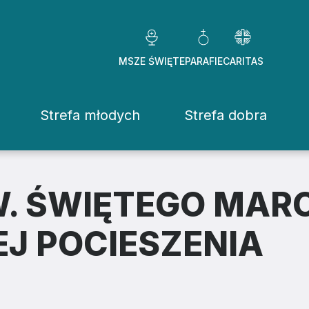
MSZE ŚWIĘTE
PARAFIE
CARITAS
Strefa młodych
Strefa dobra
Caritas Diezezj
Chcę pomóc
. ŚWIĘTEGO MARC
Fundacje
EJ POCIESZENIA
ekrowane
Placówki
stwo Osób Konsekrowanych
Pomoc ducho