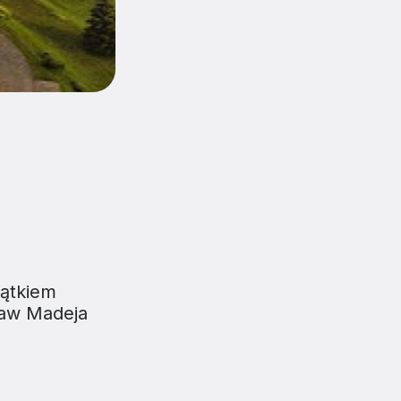
jątkiem
sław Madeja