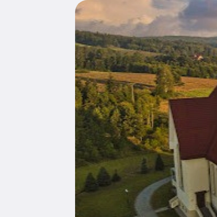
Edukacja
Duszpasters
Archiwum Diecezjalne
Duszpaster
Instytucje
Duszpasters
Ruchy i stowarzyszenia
Domy rekole
Ochrona Dzieci i Młodzieży
Domy wypo
Dotacje i inwestycje