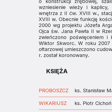
o konstrukcji zrębowej, sz
wzniesienie wieży i kaplic
wnętrza z II ćw. XVIII w., sta
XVIII w. Obecnie funkcję kośc
2000 wg projektu Józefa Arga
Ojca św. Jana Pawła II w Rze
zwieńczono poświęceniem i k
Wiktor Skworc. W roku 2007 k
ołtarzowej umieszczono cudown
r. został koronowany.
KSIĘŻA
PROBOSZCZ
ks. Stanisław M
WIKARIUSZ
ks. Piotr Cichoń