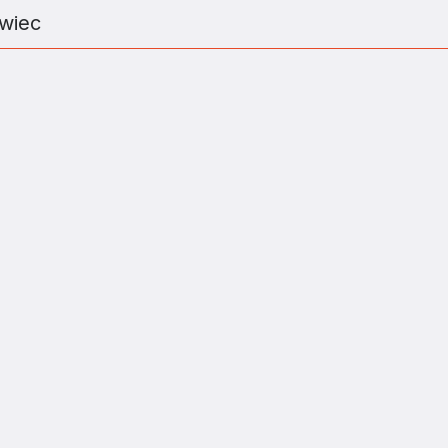
wiec
ZJATARNOW.PL NA SWOIM SMARTFONIE 
ZAINSTALUJ
kiego w Polsce