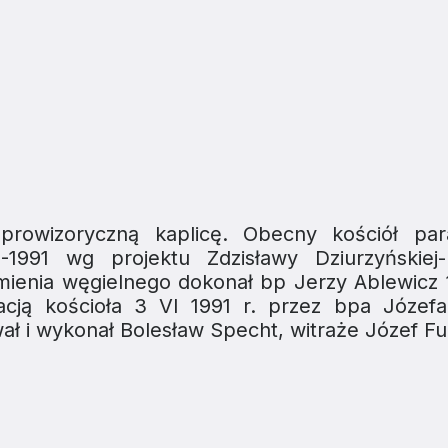
wizoryczną kaplicę. Obecny kościół paraf
991 wg projektu Zdzisławy Dziurzyńskiej-
ienia węgielnego dokonał bp Jerzy Ablewicz 18
ją kościoła 3 VI 1991 r. przez bpa Józefa
ał i wykonał Bolesław Specht, witraże Józef Fu