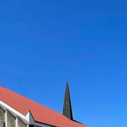
two Niesłyszących
Szukam pomo
stwa Zawodowe
twa Specjalne
kcyjne
czynkowe