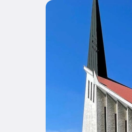
Edukacja
Duszpasters
Archiwum Diecezjalne
Duszpaster
Instytucje
Duszpasters
Ruchy i stowarzyszenia
Domy rekole
Ochrona Dzieci i Młodzieży
Domy wypo
Dotacje i inwestycje