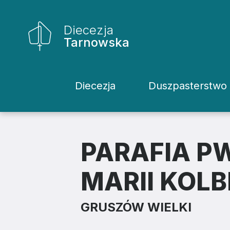
Diecezja
Tarnowska
Diecezja
Duszpasterstwo
Historia Diecezji
Rodziny
Biskupi
Katecheci
PARAFIA P
Kuria
Kapłani
MARII KOL
Wydziały
Życie Kons
GRUSZÓW WIELKI
Sąd
Duszpaster