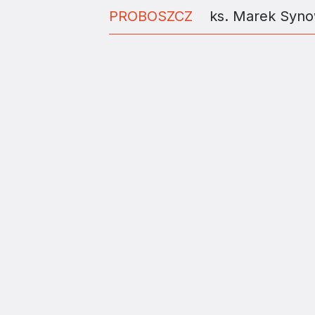
PROBOSZCZ
ks. Marek Syno
ZAINSTALUJ DIECE
Diecezja Tarnowska Kościoła Rzymskokatolic
ul. Piłsudskiego 6
33-100 Tarnów