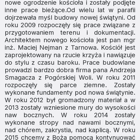
nowe ogrodzenie kościoła i zostały podjęte
inne prace bieżące.Od wielu lat w parafii
dojrzewała myśl budowy nowej świątyni. Od
roku 2009 rozpoczęły się prace związane z
przygotowaniem terenu i dokumentacji.
Architektem nowego kościoła jest pan mgr
inż. Maciej Nejman z Tarnowa. Kościół jest
zaprojektowany na rzucie krzyża i nawiązuje
do stylu z czasu baroku. Prace budowlane
prowadzi bardzo dobra firma pana Andrzeja
Smagacza z Pogórskiej Woli. W roku 2011
rozpoczęły się parce ziemne. Zostały
wykonane fundamenty pod nowa świątynie.
W roku 2012 był gromadzony materiał a w
2013 zostały wzniesione mury do wysokości
naw bocznych. W roku 2014 zostały
wykonane stropy nad nawami bocznymi,
nad chórem, zakrystia, nad kaplicą. W roku
2015 chcemy z Boża pomocą kontynuować