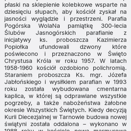
płaski na sklepienie kolebkowe wsparte na
dziesięciu słupach, aby kościół zyskał na
jasności wyglądzie i przestrzeni. Parafia
Pogórska WolaNa pamiątkę 300-lecia
Ślubów Jasnogórskich parafianie z
inicjatywy ks. proboszcza Kazimierza
Popiołka ufundowali dzwony które
poświecono i przeznaczono w Święto
Chrystusa Króla w roku 1957. W latach
1958-1960 kościół ozdobiono polichromią.
Staraniem proboszcza Ks. mgr. Józefa
Jabłońskiego i wysiłkiem parafian w 1993
roku została wybudowana cmentarna
kaplica, w której są odprawiane wszystkie
pogrzeby, a także nabożeństwa żałobne
okresie Wszystkich Świętych. Kiedy decyzją
Kurii Diecezjalnej w Tarnowie budowa nowej
świątyni została oddalona – wykonano w
1988 roku w kościele nową marmurową