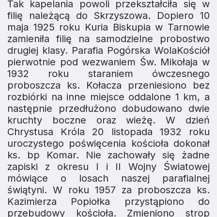
Tak kapelania powoli przekształciła się w
filię należącą do Skrzyszowa. Dopiero 10
maja 1925 roku Kuria Biskupia w Tarnowie
zamieniła filię na samodzielne probostwo
drugiej klasy. Parafia Pogórska WolaKościół
pierwotnie pod wezwaniem Św. Mikołaja w
1932 roku staraniem ówczesnego
proboszcza ks. Kołacza przeniesiono bez
rozbiórki na inne miejsce oddalone 1 km, a
następnie przedłużono dobudowano dwie
kruchty boczne oraz wieżę. W dzień
Chrystusa Króla 20 listopada 1932 roku
uroczystego poświęcenia kościoła dokonał
ks. bp Komar. Nie zachowały się żadne
zapiski z okresu I i II Wojny Światowej
mówiące o losach naszej parafialnej
świątyni. W roku 1957 za proboszcza ks.
Kazimierza Popiołka przystąpiono do
przebudowy kościoła. Zmieniono strop