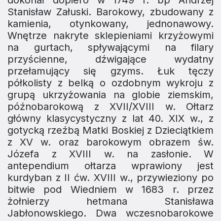
Stanisław Załuski. Barokowy, zbudowany z
kamienia, otynkowany, jednonawowy.
Wnętrze nakryte sklepieniami krzyżowymi
na gurtach, spływającymi na filary
przyścienne, dźwigające wydatny
przełamujący się gzyms. Łuk tęczy
półkolisty z belką o ozdobnym wykroju z
grupą ukrzyżowania na globie ziemskim,
późnobarokową z XVII/XVIII w. Ołtarz
główny klasycystyczny z lat 40. XIX w., z
gotycką rzeźbą Matki Boskiej z Dzieciątkiem
z XV w. oraz barokowym obrazem św.
Józefa z XVIII w. na zasłonie. W
antependium ołtarza wprawiony jest
kurdyban z II ćw. XVIII w., przywieziony po
bitwie pod Wiedniem w 1683 r. przez
żołnierzy hetmana Stanisława
Jabłonowskiego. Dwa wczesnobarokowe