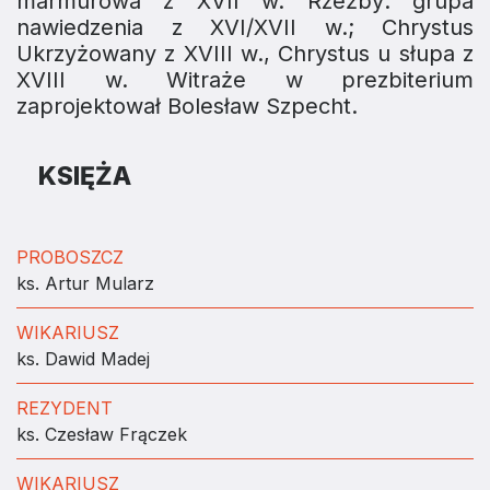
marmurowa z XVII w. Rzeźby: grupa
nawiedzenia z XVI/XVII w.; Chrystus
Ukrzyżowany z XVIII w., Chrystus u słupa z
XVIII w. Witraże w prezbiterium
zaprojektował Bolesław Szpecht.
KSIĘŻA
PROBOSZCZ
ks. Artur Mularz
WIKARIUSZ
ks. Dawid Madej
REZYDENT
ks. Czesław Frączek
WIKARIUSZ