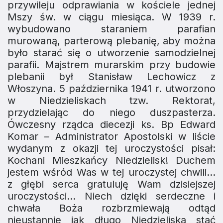
przywileju odprawiania w kościele jednej
Mszy św. w ciągu miesiąca. W 1939 r.
wybudowano staraniem parafian
murowaną, parterową plebanię, aby można
było starać się o ut­worzenie samodzielnej
parafii. Majstrem murarskim przy budowie
plebanii był Stanisław Lechowicz z
Włoszyna. 5 października 1941 r. utworzono
w Niedzieliskach tzw. Rektorat,
przydzielając do niego duszpasterza.
Ówczesny rząd­ca diecezji ks. Bp Edward
Komar – Administrator Apostolski w liście
wydanym z okazji tej uroczystości pisał:
Kochani Mieszkańcy Niedzielisk! Duchem
jestem wśród Was w tej uroczystej chwili…
z głębi serca gratuluję Wam dzisiejszej
uroczystości… Niech dzięki serdeczne i
chwała Boża rozbrzmiewają odtąd
nieustannie jak długo Niedzieliska stać