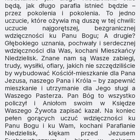
będą, jak długo parafia istnieć bę­dzie –
przez pokolenia i pokolenia. To jedno
uczucie, które ożywia mą duszę w tej chwili:
uczu­cie najgorętszej, bezgranicznej
wdzięczności ku Panu Bogu; A drugie?
Głębokiego uznania, pochwały i serdecznej
wdzięczności dla Was, kochani Mieszkańcy
Niedzielisk. Znane nam są Wasze za­biegi,
trudy, wysiłki, ofiary, jakich nie szczędziliście
by wybudować Kościół-mieszkanie dla Pana
Jezusa, naszego Pana i Króla – by zapewnić
mieszkanie i utrzymanie dla Jego sługi a
Waszego Pasterza. Pan Bóg to wszystko
policzył i Aniołom swoim w Księdze
Waszego Żywota zapisać kazał. Na koniec
pełen gorących uczuć wdzięczności ku
Panu Bogu i ku Wam, kochani Parafianie
Niedzielisk, klękam przed Jezu­sem