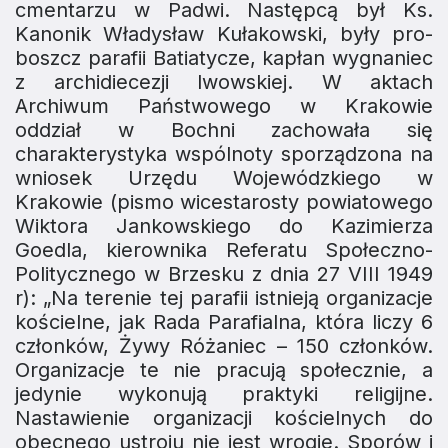
cmentarzu w Padwi. Następcą był Ks.
Kanonik Władysław Kułakowski, były pro­
boszcz parafii Batiatycze, kapłan wygnaniec
z archidiecezji lwowskiej. W aktach
Archiwum Państwowego w Krakowie
oddział w Bochni zachowała się
charakterystyka wspólnoty sporządzona na
wniosek Urzędu Wojewódzkiego w
Krakowie (pismo wicestarosty powiatowego
Wiktora Jankowskiego do Kazimierza
Goedla, kierownika Referatu Społeczno-
Politycznego w Brzesku z dnia 27 VIII 1949
r): „Na terenie tej parafii istnieją organizacje
kościelne, jak Rada Parafialna, która liczy 6
członków, Żywy Różaniec – 150 członków.
Organizacje te nie pracują społecznie, a
jedynie wykonują praktyki religijne.
Nastawienie organizacji kościelnych do
obecnego ustroju nie jest wrogie. Sporów i