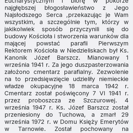
Eucharystycznym i biorę w pokorze
najgłębszej błogosła­wieństwo z Jego
Najsłodszego Serca ,przekazując je Wam
wszyst­kim, a szczególnie tym, którzy w
jakikolwiek sposób przyczynili się do
budowy Kościoła i stworzenia warunków dla
mającej powstać parafii Pierwszym
Rektorem Kościoła w Niedzieliskach był Ks.
Kano­nik Józef Barszcz. Mianowany 1
września 1941 r. Za jego duszpasterzowania
założono cmen­tarz parafialny. Zezwolenie
na to przedsięwzięcie udzieliły niemieckie
władze okupacyjne 18 marca 1942 r.
Cmentarz został poświęcony 7 VI 1941 r.
przez proboszcza ze Szczurowej. 4
września 1947 r. Ks. Józef Barszcz został
przeniesiony do Tuchowa, a zmarł 29
września 1972 r. w Domu Księży Emerytów
w Tarnowie. Został pochowany na