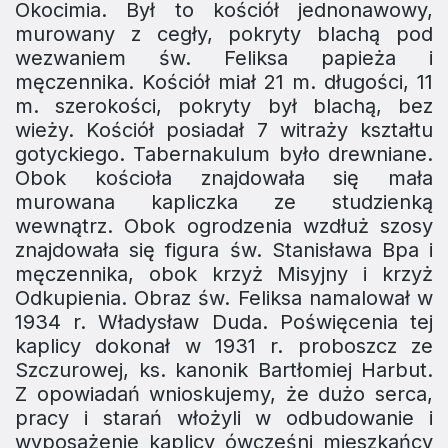
Okocimia. Był to kościół jednonawowy,
murowany z cegły, pokryty blachą pod
wezwaniem św. Feliksa papieża i
męczennika. Kościół miał 21 m. długości, 11
m. szerokości, pokryty był blachą, bez
wieży. Kościół posiadał 7 witraży kształtu
gotyckiego. Tabernakulum było drewniane.
Obok kościoła znajdowała się mała
murowana kapliczka ze studzienką
wewnątrz. Obok ogrodzenia wzdłuż szosy
znajdowała się figura św. Stanisława Bpa i
męczennika, obok krzyż Misyjny i krzyż
Odkupienia. Obraz św. Feliksa namalował w
1934 r. Władysław Duda. Poświęcenia tej
kaplicy dokonał w 1931 r. proboszcz ze
Szczurowej, ks. kanonik Bartłomiej Harbut.
Z opowiadań wnioskujemy, że dużo serca,
pracy i starań włożyli w odbudowanie i
wyposaże­nie kaplicy ówcześni mieszkańcy