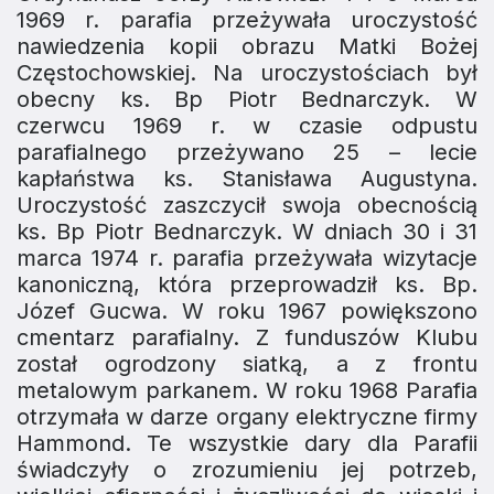
1969 r. parafia przeżywała uroczystość
nawiedzenia kopii obrazu Matki Bożej
Częstochowskiej. Na uroczystościach był
obecny ks. Bp Piotr Bednarczyk. W
czerwcu 1969 r. w czasie odpustu
parafialnego przeżywano 25 – lecie
kapłaństwa ks. Stanisława Augustyna.
Uroczystość zaszczycił swoja obecnością
ks. Bp Piotr Bednarczyk. W dniach 30 i 31
marca 1974 r. parafia przeżywała wizytacje
kanoniczną, która przeprowadził ks. Bp.
Józef Gucwa. W roku 1967 powiększono
cmentarz parafialny. Z funduszów Klubu
został ogrodzony siatką, a z frontu
metalowym parkanem. W roku 1968 Parafia
otrzymała w darze organy elektryczne firmy
Hammond. Te wszystkie dary dla Parafii
świadczyły o zro­zumieniu jej potrzeb,