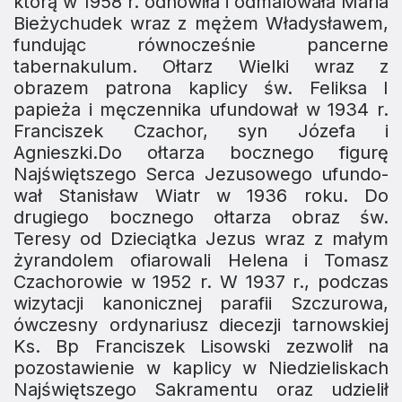
którą w 1958 r. odnowiła i od­malowała Maria
Bieżychudek wraz z mężem Władysławem,
fundu­jąc równocześnie pancerne
tabernakulum. Ołtarz Wielki wraz z
obrazem patrona kaplicy św. Feliksa I
papieża i męczennika ufundował w 1934 r.
Franciszek Czachor, syn Józefa i
Agnieszki.Do ołtarza bocznego figurę
Najświętszego Serca Jezusowego ufundo­
wał Stanisław Wiatr w 1936 roku. Do
drugiego bocznego ołtarza obraz św.
Teresy od Dzieciątka Jezus wraz z małym
żyrandolem ofiarowali Helena i Tomasz
Czachorowie w 1952 r. W 1937 r., podczas
wizytacji kanonicznej parafii Szczurowa,
ówczesny ordynariusz diecezji tarnowskiej
Ks. Bp Franciszek Lisowski zezwolił na
pozostawienie w kaplicy w Niedzieliskach
Najświętszego Sakramentu oraz udzielił