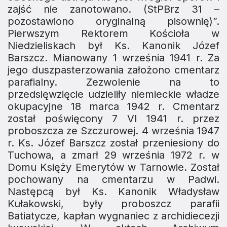
zajść nie zanotowano. (StPBrz 31 –
pozostawiono oryginalną pisownię)”.
Pierwszym Rektorem Kościoła w
Niedzieliskach był Ks. Kano­nik Józef
Barszcz. Mianowany 1 września 1941 r. Za
jego duszpasterzowania założono cmen­tarz
parafialny. Zezwolenie na to
przedsięwzięcie udzieliły niemieckie władze
okupacyjne 18 marca 1942 r. Cmentarz
został poświęcony 7 VI 1941 r. przez
proboszcza ze Szczurowej. 4 września 1947
r. Ks. Józef Barszcz został przeniesiony do
Tuchowa, a zmarł 29 września 1972 r. w
Domu Księży Emerytów w Tarnowie. Został
pochowany na cmentarzu w Padwi.
Następcą był Ks. Kanonik Władysław
Kułakowski, były pro­boszcz parafii
Batiatycze, kapłan wygnaniec z archidiecezji