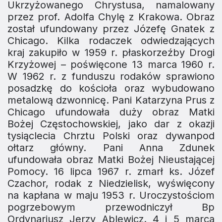
Ukrzyżowa­nego Chrystusa, namalowany
przez prof. Adolfa Chylę z Kra­kowa. Obraz
został ufundowany przez Józefę Gnatek z
Chicago. Kilka rodaczek odwiedzających
kraj zakupiło w 1959 r. płaskorzeźby Drogi
Krzyżowej – poświęcone 13 mar­ca 1960 r.
W 1962 r. z funduszu rodaków sprawiono
posadzkę do kościoła oraz wybudowano
metalową dzwonnicę. Pani Katarzyna Prus z
Chicago ufundowała duży obraz Matki
Bożej Częstochowskiej, jako dar z okazji
tysiąclecia Chrztu Polski oraz dywanpod
ołtarz główny. Pani Anna Zdunek
ufundowała obraz Matki Bożej Nieustającej
Pomocy. 16 lipca 1967 r. zmarł ks. Józef
Czachor, rodak z Niedzielisk, wyświęcony
na kapłana w maju 1953 r. Uroczystościom
pogrzebowym przewodniczył Bp
Ordynariusz Jerzy Ablewicz. 4 i 5 marca