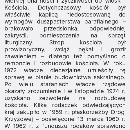
wielkiej ofiarności i życzliwości do wioski i
Kościoła. Dotychczasowy kościół był
właściwie kaplicą niedostosowa­ną do
wymogów duszpasterstwa parafialnego –
brakowało przedsionka, odpowiedniej
zakrystii, pomieszczenia na sprzęt
liturgiczny. Strop kościoła był
prowizoryczny, wciąż pękał i groził
zawaleniem – dlatego też pomyślano o
remoncie i roz­budowie kościoła. W roku
1972 władze diecezjalne umieściły tę
sprawę w planie budownictwa sakralnego.
Po wielu staraniach władze rządowe
okazały zrozumienie i w listopadzie 1974 r.
uzyskano zezwolenie na rozbudowę
kościoła. Kilka rodaczek odwiedzających
kraj zakupiło w 1959 r. płaskorzeźby Drogi
Krzyżowej – poświęcone 13 mar­ca 1960 r.
W 1962 r. z funduszu rodaków sprawiono