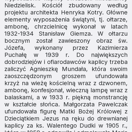
Niedzielisk. Kościół zbudowany według
projektu architekta Henryka Kotry. Główne
elementy wyposażenia świątyni, tj. ołtarze,
ambonę, chrzcielnicę wykonał w latach
1932-1934 Stanisław Giemza. W ołtarzu
bocznym został zawieszony obraz św.
Józefa, wykonany przez Kazimierza
Puchałę w 1939 r. Do największych
dobrodziejów i ofiarodawców kaplicy trzeba
zaliczyć Agnieszkę Mundała, która swoim
zaoszczędzonym groszem ufundowała
krzyż na wieżę kościelną wraz z dzwonem,
ambonę, konfesjonał, wieczną lampę wraz z
balaskami, a w 1933 r. piękną monstrancję
w kształcie słońca. Małgorzata Pawelczak
ufundowała figurę Matki Bożej Królowej z
Dzieciątkiem Jezus na ręku do drewnianej
kaplicy za ks. Walentego Dudki w 1905 r.,