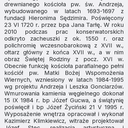
drewnianego kościoła pw. św. Andrzeja,
wybudowanego w latach 1693-1697 z
fundacji Hieronima Sędzimira. Poświęcony
23 VI 1720 r. przez bpa Jana Tarłę. W roku
2010 podczas prac konserwatorskich
odkryto zacheuszki z ok. 1550 r. oraz
polichromię wczesnobarokową z XVII w.,
ołtarz główny z końca XVII w., a w nim
obraz Świętej Rodziny z pocz. XVI w.
Obecnie funkcję kościoła parafialnego pełni
kościół pw. Matki Bożej Wspomożenia
Wiernych, wzniesiony w latach 1984-1995
wg projektu Andrzeja i Leszka Gonciarzów.
Wmurowania kamienia węgielnego dokonał
15 IX 1984 r. bp Józef Gucwa, a świątynię
poświęcił i bp Józef Życiński 21 V 1995 r.
Wyposażenie wnętrza opracował i wykonał
Kazimierz Klimkiewicz, witraże projektował
Józef Stec, realizacja artystyczna i