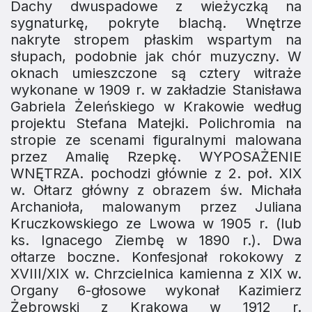
Dachy dwuspadowe z wieżyczką na
sygnaturkę, pokryte blachą. Wnętrze
nakryte stropem płaskim wspartym na
słupach, podobnie jak chór muzyczny. W
oknach umieszczone są cztery witraże
wykonane w 1909 r. w zakładzie Stanisława
Gabriela Żeleńskiego w Krakowie według
projektu Stefana Matejki. Polichromia na
stropie ze scenami figuralnymi malowana
przez Amalię Rzepkę. WYPOSAŻENIE
WNĘTRZA. pochodzi głównie z 2. poł. XIX
w. Ołtarz główny z obrazem św. Michała
Archanioła, malowanym przez Juliana
Kruczkowskiego ze Lwowa w 1905 r. (lub
ks. Ignacego Ziembę w 1890 r.). Dwa
ołtarze boczne. Konfesjonał rokokowy z
XVIII/XIX w. Chrzcielnica kamienna z XIX w.
Organy 6-głosowe wykonał Kazimierz
Żebrowski z Krakowa w 1912 r.