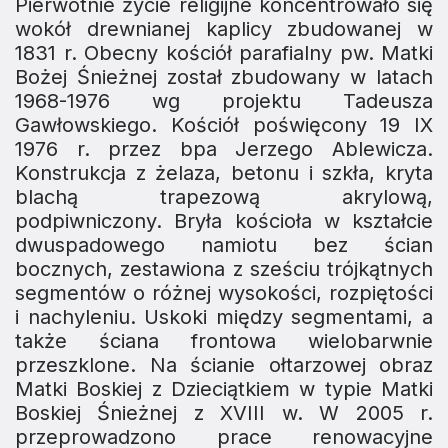
Pierwotnie życie religijne koncentrowało się
wokół drewnianej kaplicy zbudowanej w
1831 r. Obecny kościół parafialny pw. Matki
Bożej Śnieżnej został zbudowany w latach
1968-1976 wg projektu Tadeusza
Gawłowskiego. Kościół poświęcony 19 IX
1976 r. przez bpa Jerzego Ablewicza.
Konstrukcja z żelaza, betonu i szkła, kryta
blachą trapezową akrylową,
podpiwniczony. Bryła kościoła w kształcie
dwuspadowego namiotu bez ścian
bocznych, zestawiona z sześciu trójkątnych
segmentów o różnej wysokości, rozpiętości
i nachyleniu. Uskoki między segmentami, a
także ściana frontowa wielobarwnie
przeszklone. Na ścianie ołtarzowej obraz
Matki Boskiej z Dzieciątkiem w typie Matki
Boskiej Śnieżnej z XVIII w. W 2005 r.
przeprowadzono prace renowacyjne