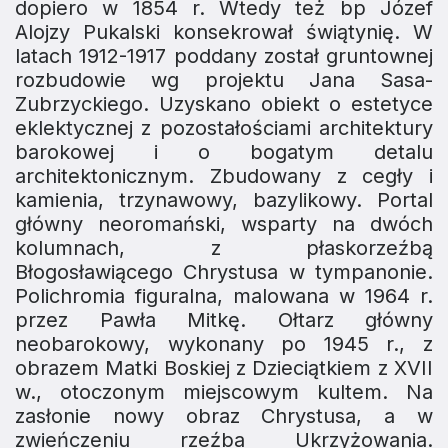
dopiero w 1854 r. Wtedy też bp Józef
Alojzy Pukalski konsekrował świątynię. W
latach 1912-1917 poddany został gruntownej
rozbudowie wg projektu Jana Sasa-
Zubrzyckiego. Uzyskano obiekt o estetyce
eklektycznej z pozostałościami architektury
barokowej i o bogatym detalu
architektonicznym. Zbudowany z cegły i
kamienia, trzynawowy, bazylikowy. Portal
główny neoromański, wsparty na dwóch
kolumnach, z płaskorzeźbą
Błogosławiącego Chrystusa w tympanonie.
Polichromia figuralna, malowana w 1964 r.
przez Pawła Mitkę. Ołtarz główny
neobarokowy, wykonany po 1945 r., z
obrazem Matki Boskiej z Dzieciątkiem z XVII
w., otoczonym miejscowym kultem. Na
zasłonie nowy obraz Chrystusa, a w
zwieńczeniu rzeźba Ukrzyżowania.