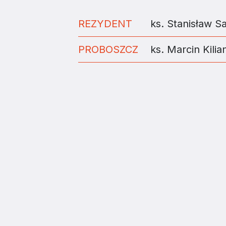
REZYDENT
ks. Stanisław Sa
PROBOSZCZ
ks. Marcin Kilia
ZAINSTALUJ DIECE
Diecezja Tarnowska Kościoła Rzymskokatolic