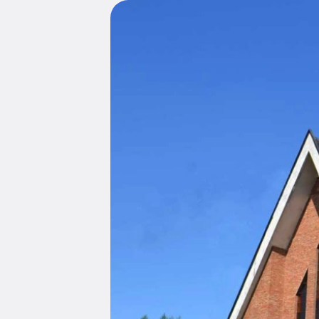
Edukacja
Duszpasters
Archiwum Diecezjalne
Duszpaster
Instytucje
Duszpasters
Ruchy i stowarzyszenia
Domy rekole
Ochrona Dzieci i Młodzieży
Domy wypo
Dotacje i inwestycje