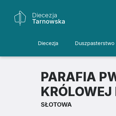
Diecezja
Tarnowska
Diecezja
Duszpasterstwo
Historia Diecezji
Rodziny
Biskupi
Katecheci
PARAFIA P
Kuria
Kapłani
KRÓLOWEJ 
Wydziały
Życie Kons
SŁOTOWA
Sąd
Duszpaster