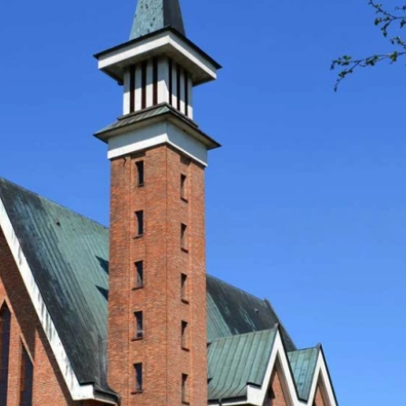
two Niesłyszących
Szukam pomo
stwa Zawodowe
twa Specjalne
kcyjne
czynkowe