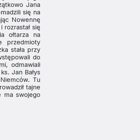
czątkowo Jana
adzili się na
iając Nowennę
 rozrastał się
a ołtarza na
e przedmioty
ka stała przy
wstępowali do
mi, odmawiali
 ks. Jan Bałys
 Niemców. Tu
rowadził tajne
że ma swojego