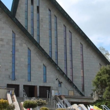
two Niesłyszących
Szukam pomo
stwa Zawodowe
twa Specjalne
kcyjne
czynkowe