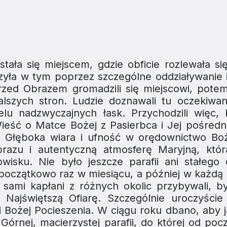
tała się miejscem, gdzie obficie rozlewała si
zyła w tym poprzez szczególne oddziaływanie i
 przed Obrazem gromadzili się miejscowi, pote
alszych stron. Ludzie doznawali tu oczekiwan
wielu nadzwyczajnych łask. Przychodzili więc,
ieść o Matce Bożej z Pasierbca i Jej pośredn
i. Głęboka wiara i ufność w orędownictwo Boże
brazu i autentyczną atmosferę Maryjną, któr
isku. Nie było jeszcze parafii ani stałego 
oczątkowo raz w miesiącu, a później w każdą n
sami kapłani z różnych okolic przybywali, by
 Najświętszą Ofiarę. Szczególnie uroczyści
i Bożej Pocieszenia. W ciągu roku dbano, aby j
Górnej, macierzystej parafii, do której od po