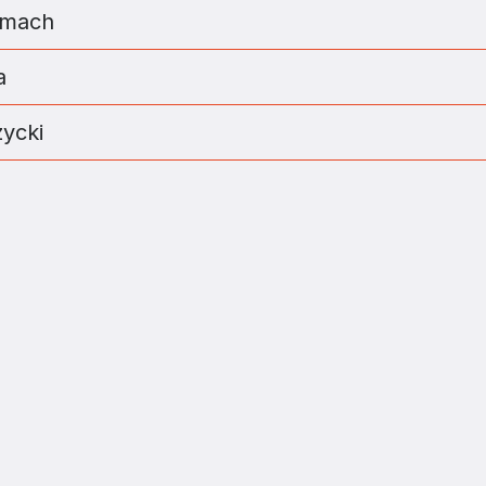
lmach
a
ycki
ZJATARNOW.PL NA SWOIM SMARTFONIE 
ZAINSTALUJ