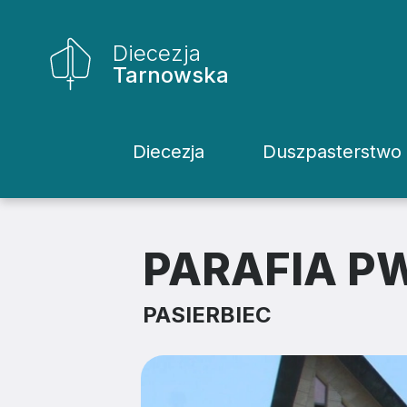
Diecezja
Tarnowska
Diecezja
Duszpasterstwo
Historia Diecezji
Rodziny
Biskupi
Katecheci
PARAFIA PW
Kuria
Kapłani
PASIERBIEC
Wydziały
Życie Kons
Sąd
Duszpaster