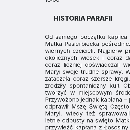
HISTORIA PARAFII
Od samego początku kaplica s
Matka Pasierbiecka pośrednic
wiernych czcicieli. Najpierw
okolicznych wiosek i coraz d
coraz liczniej doświadczali 
Maryi swoje trudne sprawy. W
zataczała coraz szersze kręg
zrodziły spontaniczny kult O
tworzyć w miejscowym środow
Przywożono jednak kapłana – p
odprawił Mszę Świętą Często 
Maryi, wtedy też sprawowali
letnie odpusty na święto Matk
przywieźć kapłana z Łososiny 