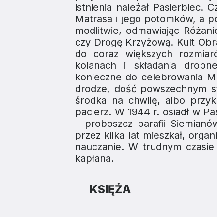
istnienia należał Pasierbiec
Matrasa i jego potomków, a p
modlitwie, odmawiając Różan
czy Drogę Krzyżową. Kult Obra
do coraz większych rozmiar
kolanach i składania drobn
konieczne do celebrowania Ms
drodze, dość powszechnym st
środka na chwilę, albo przy
pacierz. W 1944 r. osiadł w Pa
– proboszcz parafii Siemia
przez kilka lat mieszkał, orga
nauczanie. W trudnym czasie 
kapłana.
KSIĘŻA