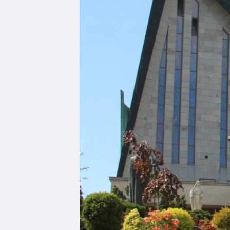
Edukacja
Duszpasters
Archiwum Diecezjalne
Duszpaster
Instytucje
Duszpasters
Ruchy i stowarzyszenia
Domy rekole
Ochrona Dzieci i Młodzieży
Domy wypo
Dotacje i inwestycje