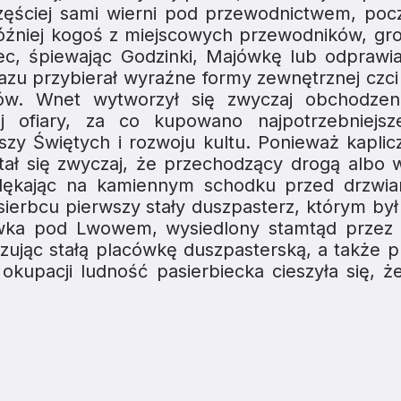
. Częściej sami wierni pod przewodnictwem, po
óźniej kogoś z miejscowych przewodników, grom
iec, śpiewając Godzinki, Majówkę lub odpraw
zu przybierał wyraźne formy zewnętrznej czci i
ów. Wnet wytworzył się zwyczaj obchodzeni
ej ofiary, za co kupowano najpotrzebniejsz
zy Świętych i rozwoju kultu. Ponieważ kaplicz
ał się zwyczaj, że przechodzący drogą albo 
klękając na kamiennym schodku przed drzwia
sierbcu pierwszy stały duszpasterz, którym był
nówka pod Lwowem, wysiedlony stamtąd przez
nizując stałą placówkę duszpasterską, a także p
okupacji ludność pasierbiecka cieszyła się, 