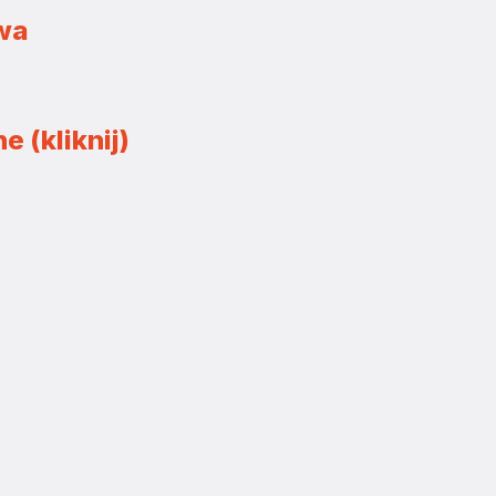
owa
e (kliknij)