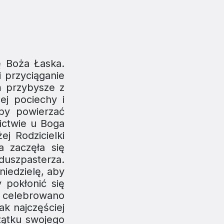
ę Boża Łaska.
 przyciąganie
m przybysze z
ej pociechy i
 by powierzać
ictwie u Boga
j Rodzicielki
a zaczęła się
duszpasterza.
iedzielę, aby
 pokłonić się
e celebrowano
ak najczęściej
czątku swojego