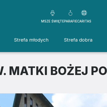
MSZE ŚWIĘTE
PARAFIE
CARITAS
Strefa młodych
Strefa dobra
Caritas Diezezj
Chcę pomóc
. MATKI BOŻEJ P
Fundacje
ekrowane
Placówki
stwo Osób Konsekrowanych
Pomoc ducho