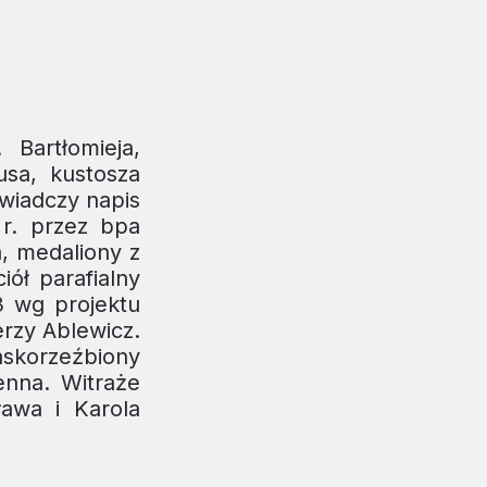
 Bartłomieja,
usa, kustosza
wiadczy napis
r. przez bpa
, medaliony z
ół parafialny
3 wg projektu
erzy Ablewicz.
askorzeźbiony
enna. Witraże
awa i Karola