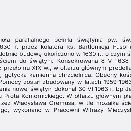
ła parafialnego pełniła świątynia pw. św.
30 r. przez kolatora ks. Bartłomieja Fusori
odobnie budowę ukończono w 1630 r., o czym ś
jściem do świątyni. Konsekrowana 8 V 1638 
z przełomu XIX w., w ołtarzu głównym predella
, gotycka kamienna chrzcielnica. Obecny kości
j Pomocy został zbudowany w latach 1959-196
nia nowej świątyni dokonał 30 VI 1963 r. bp J
u Prota Komornickiego. W ołtarzu głównym pł
rzez Władysława Oremusa, w tle mozaika ści
ego, wykonano w Pracowni Witraży Mieczysł