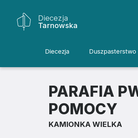
Diecezja
Tarnowska
Diecezja
Duszpasterstwo
Historia Diecezji
Rodziny
Biskupi
Katecheci
PARAFIA PW
Kuria
Kapłani
POMOCY
Wydziały
Życie Kons
KAMIONKA WIELKA
Sąd
Duszpaster