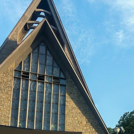
two Niesłyszących
Szukam pomo
stwa Zawodowe
twa Specjalne
kcyjne
czynkowe