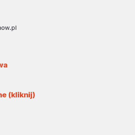
now.pl
owa
e (kliknij)