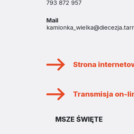
793 872 957
Mail
kamionka_wielka@diecezja.tar
Strona internet
Transmisja on-lin
MSZE ŚWIĘTE