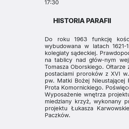
17:30
HISTORIA PARAFII
Do roku 1963 funkcję kościo
wybudowana w latach 1621-16
kolegiaty sądeckiej. Prawdop
na tablicy nad głów-nym we
Tomasza Oborskiego. Ołtarze 
postaciami proroków z XVI w.
pw. Matki Bożej Nieustające
Prota Komornickiego. Poświęce
Wyposażenie wnętrza projekt
miedziany krzyż, wykonany p
projektu Łukasza Karwowski
Paczków.