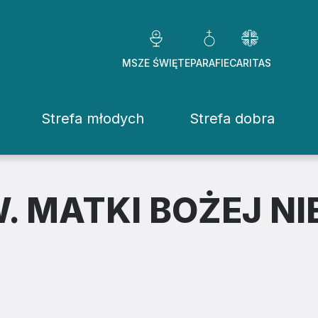
MSZE ŚWIĘTE
PARAFIE
CARITAS
Strefa młodych
Strefa dobra
Caritas Diezezj
Chcę pomóc
. MATKI BOŻEJ N
Fundacje
ekrowane
Placówki
stwo Osób Konsekrowanych
Pomoc ducho