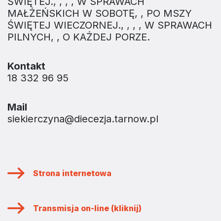
ŚWIĘTEJ., , , , W SPRAWACH
MAŁŻEŃSKICH W SOBOTĘ, , PO MSZY
ŚWIĘTEJ WIECZORNEJ., , , , W SPRAWACH
PILNYCH, , O KAŻDEJ PORZE.
Kontakt
18 332 96 95
Mail
siekierczyna@diecezja.tarnow.pl
Strona internetowa
Transmisja on-line (kliknij)