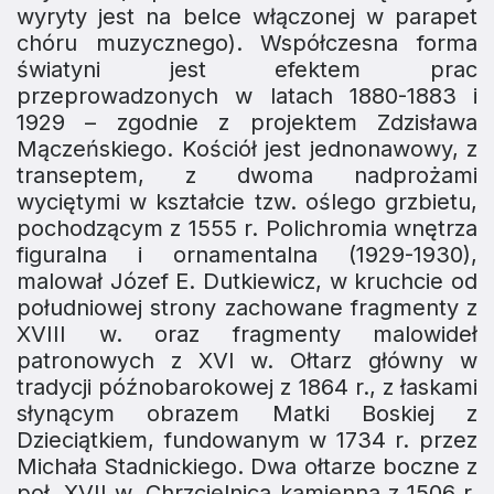
wyryty jest na belce włączonej w parapet
chóru muzycznego). Współczesna forma
światyni jest efektem prac
przeprowadzonych w latach 1880-1883 i
1929 – zgodnie z projektem Zdzisława
Mączeńskiego. Kościół jest jednonawowy, z
transeptem, z dwoma nadprożami
wyciętymi w kształcie tzw. oślego grzbietu,
pochodzącym z 1555 r. Polichromia wnętrza
figuralna i ornamentalna (1929-1930),
malował Józef E. Dutkiewicz, w kruchcie od
południowej strony zachowane fragmenty z
XVIII w. oraz fragmenty malowideł
patronowych z XVI w. Ołtarz główny w
tradycji późnobarokowej z 1864 r., z łaskami
słynącym obrazem Matki Boskiej z
Dzieciątkiem, fundowanym w 1734 r. przez
Michała Stadnickiego. Dwa ołtarze boczne z
poł. XVII w. Chrzcielnica kamienna z 1506 r.