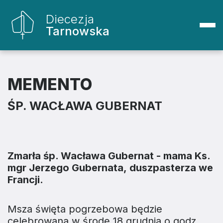
Diecezja
Tarnowska
MEMENTO
ŚP. WACŁAWA GUBERNAT
Zmarła śp. Wacława Gubernat - mama Ks.
mgr Jerzego Gubernata, duszpasterza we
Francji.
Msza święta pogrzebowa będzie
celebrowana w środę 18 grudnia o godz.