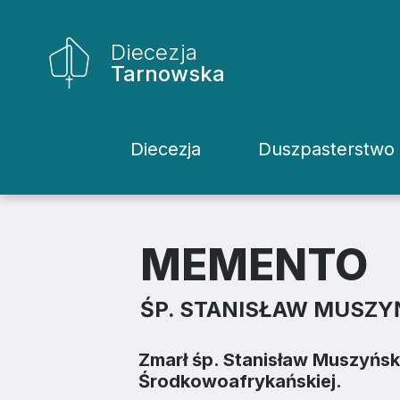
Diecezja
Tarnowska
Diecezja
Duszpasterstwo
Historia Diecezji
Rodziny
Biskupi
Katecheci
MEMENTO
Kuria
Kapłani
ŚP. STANISŁAW MUSZY
Wydziały
Życie Kons
Zmarł śp. Stanisław Muszyńsk
Sąd
Duszpaster
Środkowoafrykańskiej.