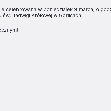
two Niesłyszących
Szukam pomo
e celebrowana w poniedziałek 9 marca, o godz
stwa Zawodowe
w. św. Jadwigi Królowej w Gorlicach.
twa Specjalne
ecznym!
kcyjne
czynkowe