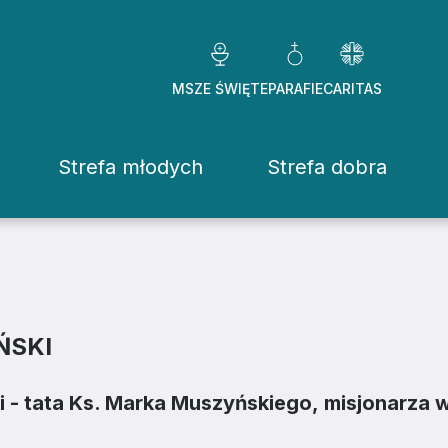
MSZE ŚWIĘTE
PARAFIE
CARITAS
Strefa młodych
Strefa dobra
Caritas Diezezj
Chcę pomóc
Fundacje
ŃSKI
ekrowane
Placówki
i - tata Ks. Marka Muszyńskiego, misjonarza 
stwo Osób Konsekrowanych
Pomoc ducho