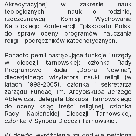
Akredytacyjnej w zakresie nauk
teologicznych i nauk o rodzinie,
rzeczoznawcą Komisji Wychowania
Katolickiego Konferencji Episkopatu Polski
do spraw oceny programów nauczania
religii i podręczników katechetycznych.
Ponadto pełnił następujące funkcje i urzędy
w diecezji tarnowskiej: członka Rady
Programowej Radia „Dobra Nowina",
diecezjalnego wizytatora nauki religii (w
latach 1998-2005), członka i sekretarza
zarządu Fundacji im. Arcybiskupa Jerzego
Ablewicza, delegata Biskupa Tarnowskiego
do oceny ksiąg treści religijnej, członka
Rady Kapłańskiej Diecezji Tarnowskiej,
członka V Synodu Diecezji Tarnowskiej.
W dowód wyróżnienia za gorliwie pełnioną