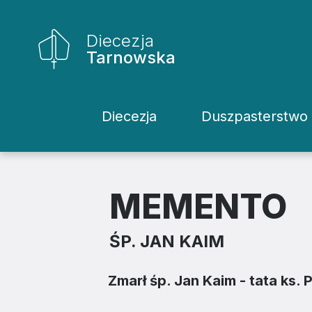
Diecezja
Tarnowska
Diecezja
Duszpasterstwo
Historia Diecezji
Rodziny
Biskupi
Katecheci
MEMENTO
Kuria
Kapłani
ŚP. JAN KAIM
Wydziały
Życie Kons
Zmarł śp. Jan Kaim - tata ks.
Sąd
Duszpaster