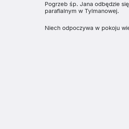
Edukacja
Duszpasters
Pogrzeb śp. Jana odbędzie się 
parafialnym w Tylmanowej.
Archiwum Diecezjalne
Duszpaster
Niech odpoczywa w pokoju wi
Instytucje
Duszpasters
Ruchy i stowarzyszenia
Domy rekole
Ochrona Dzieci i Młodzieży
Domy wypo
Dotacje i inwestycje