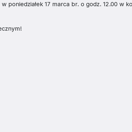
two Niesłyszących
Szukam pomo
w poniedziałek 17 marca br. o godz. 12.00 w ko
stwa Zawodowe
ecznym!
twa Specjalne
kcyjne
czynkowe