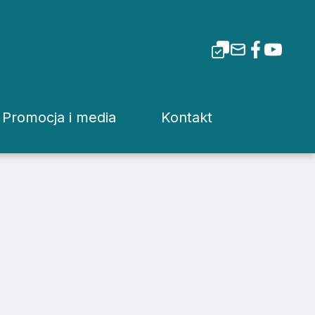
Promocja i media
Kontakt
i Tarnowskiej
Dla mediów
Rzecznik prasowy
Patronaty
Kuria
Pliki do pobrania
Wydziały Kurii Diecez
Media Diecezjalne
Sąd Diecezjalny
wa
Media w Polsce
Instytucje Diecezjaln