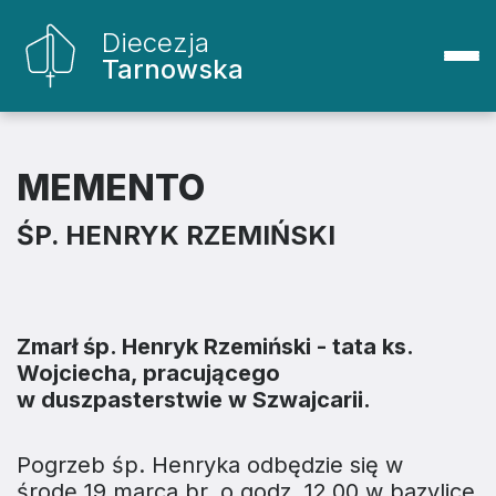
Diecezja
Tarnowska
MEMENTO
ŚP. HENRYK RZEMIŃSKI
Zmarł śp. Henryk Rzemiński - tata ks.
Wojciecha, pracującego
w duszpasterstwie w Szwajcarii.
Pogrzeb śp. Henryka odbędzie się w
środę 19 marca br. o godz. 12.00 w bazylice