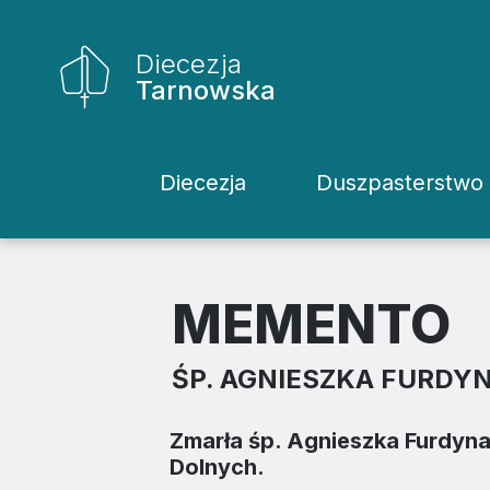
Diecezja
Tarnowska
Diecezja
Duszpasterstwo
Historia Diecezji
Rodziny
Biskupi
Katecheci
MEMENTO
Kuria
Kapłani
ŚP. AGNIESZKA FURDY
Wydziały
Życie Kons
Zmarła śp. Agnieszka Furdyn
Sąd
Duszpaster
Dolnych.