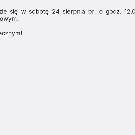
two Niesłyszących
Szukam pomo
ie się w sobotę 24 sierpnia br. o godz. 12.
stwa Zawodowe
dowym.
twa Specjalne
ecznym!
kcyjne
czynkowe