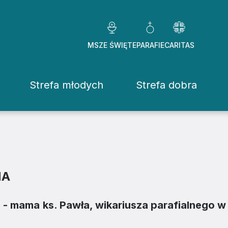
MSZE ŚWIĘTE
PARAFIE
CARITAS
Strefa młodych
Strefa dobra
Caritas Diezezj
Chcę pomóc
Fundacje
NA
ekrowane
Placówki
a - mama ks. Pawła, wikariusza parafialnego
stwo Osób Konsekrowanych
Pomoc ducho