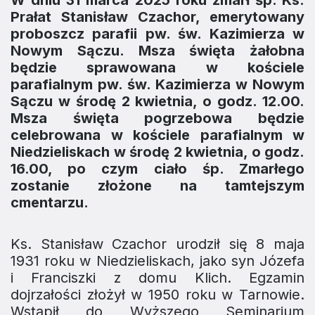
W dniu 31 marca 2025 roku zmarł śp. Ks.
Prałat Stanisław Czachor, emerytowany
proboszcz parafii pw. św. Kazimierza w
Nowym Sączu. Msza święta żałobna
będzie sprawowana w kościele
parafialnym pw. św. Kazimierza w Nowym
Sączu w środę 2 kwietnia, o godz. 12.00.
Msza święta pogrzebowa będzie
celebrowana w kościele parafialnym w
Niedzieliskach w środę 2 kwietnia, o godz.
16.00, po czym ciało śp. Zmarłego
zostanie złożone na tamtejszym
cmentarzu.
Ks. Stanisław Czachor urodził się 8 maja
1931 roku w Niedzieliskach, jako syn Józefa
i Franciszki z domu Klich. Egzamin
dojrzałości złożył w 1950 roku w Tarnowie.
Wstąpił do Wyższego Seminarium