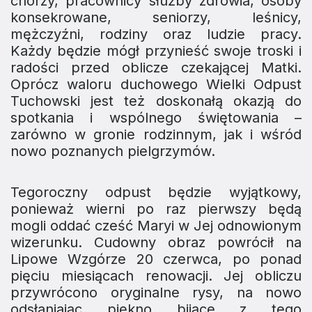
chorzy, pracownicy służby zdrowia, osoby
konsekrowane, seniorzy, leśnicy,
mężczyźni, rodziny oraz ludzie pracy.
Każdy będzie mógł przynieść swoje troski i
radości przed oblicze czekającej Matki.
Oprócz waloru duchowego Wielki Odpust
Tuchowski jest też doskonałą okazją do
spotkania i wspólnego świętowania –
zarówno w gronie rodzinnym, jak i wśród
nowo poznanych pielgrzymów.
​Tegoroczny odpust będzie wyjątkowy,
ponieważ wierni po raz pierwszy będą
mogli oddać cześć Maryi w Jej odnowionym
wizerunku. Cudowny obraz powrócił na
Lipowe Wzgórze 20 czerwca, po ponad
pięciu miesiącach renowacji. Jej obliczu
przywrócono oryginalne rysy, na nowo
odsłaniając piękno bijące z tego