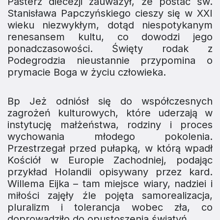
Pasterz diecezji zauważył, że postać św.
Stanisława Papczyńskiego cieszy się w XXI
wieku niezwykłym, dotąd niespotykanym
renesansem kultu, co dowodzi jego
ponadczasowości. Święty rodak z
Podegrodzia nieustannie przypomina o
prymacie Boga w życiu człowieka.
Bp Jeż odniósł się do współczesnych
zagrożeń kulturowych, które uderzają w
instytucję małżeństwa, rodziny i proces
wychowania młodego pokolenia.
Przestrzegał przed pułapką, w którą wpadł
Kościół w Europie Zachodniej, podając
przykład Holandii opisywany przez kard.
Willema Eijka – tam miejsce wiary, nadziei i
miłości zajęły źle pojęta samorealizacja,
pluralizm i tolerancja wobec zła, co
doprowadziło do opustoszenia świątyń.