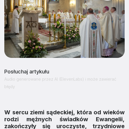
Posłuchaj artykułu
Audio generowane przez AI (ElevenLabs) i może zawierać
błędy
W sercu ziemi sądeckiej, która od wieków
rodzi mężnych świadków Ewangelii,
zakończyły się uroczyste, trzydniowe