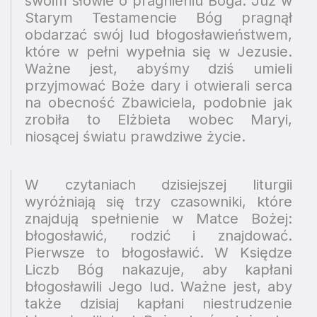
swoim słowie o pragnieniu Boga. Już w
Starym Testamencie Bóg pragnął
obdarzać swój lud błogosławieństwem,
które w pełni wypełnia się w Jezusie.
Ważne jest, abyśmy dziś umieli
przyjmować Boże dary i otwierali serca
na obecność Zbawiciela, podobnie jak
zrobiła to Elżbieta wobec Maryi,
niosącej światu prawdziwe życie.
W czytaniach dzisiejszej liturgii
wyróżniają się trzy czasowniki, które
znajdują spełnienie w Matce Bożej:
błogosławić, rodzić i znajdować.
Pierwsze to błogosławić.
W Księdze
Liczb Bóg nakazuje, aby kapłani
błogosławili Jego lud. Ważne jest, aby
także dzisiaj kapłani niestrudzenie